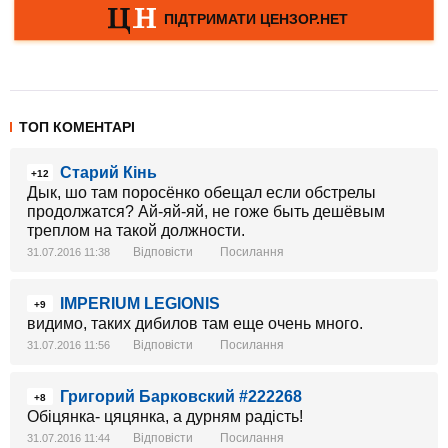
ТОП КОМЕНТАРІ
Cтарий Кінь
+12
Дык, шо там поросёнко обещал если обстрелы
продолжатся? Ай-яй-яй, не гоже быть дешёвым
треплом на такой должности.
Відповісти
Посилання
31.07.2016 11:38
IMPERIUM LEGIONIS
+9
видимо, таких дибилов там еще очень много.
Відповісти
Посилання
31.07.2016 11:56
Григорий Барковский #222268
+8
Обіцянка- цяцянка, а дурням радість!
Відповісти
Посилання
31.07.2016 11:44