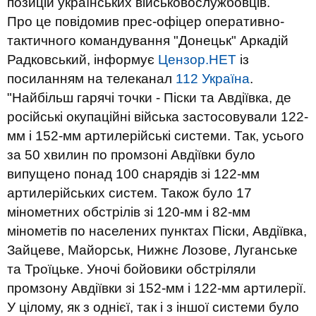
позицій українських військовослужбовців.
Про це повідомив прес-офіцер оперативно-
тактичного командування "Донецьк" Аркадій
Радковський, інформує
Цензор.НЕТ
із
посиланням на телеканал
112 Україна
.
"Найбільш гарячі точки - Піски та Авдіївка, де
російські окупаційні війська застосовували 122-
мм і 152-мм артилерійські системи. Так, усього
за 50 хвилин по промзоні Авдіївки було
випущено понад 100 снарядів зі 122-мм
артилерійських систем. Також було 17
мінометних обстрілів зі 120-мм і 82-мм
мінометів по населених пунктах Піски, Авдіївка,
Зайцеве, Майорськ, Нижнє Лозове, Луганське
та Троїцьке. Уночі бойовики обстріляли
промзону Авдіївки зі 152-мм і 122-мм артилерії.
У цілому, як з однієї, так і з іншої системи було