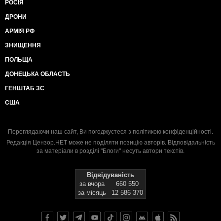
РОСІЯ
ДРОНИ
АРМІЯ РФ
ЗНИЩЕННЯ
ПОЛЬЩА
ДОНЕЦЬКА ОБЛАСТЬ
ГЕНШТАБ ЗС
США
Переглядаючи наш сайт, Ви погоджуєтеся з
політикою конфіденційності
.
Редакція Цензор.НЕТ може не поділяти позицію авторів. Відповідальність
за матеріали в розділі "Блоги" несуть автори текстів.
Відвідуваність
за вчора
660 550
за місяць
12 586 370