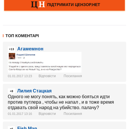
ТОП КОМЕНТАРІ
Агамемнон
+13
Відповісти
Посилання
01.01.2017 13:23
Лилия Стацкая
+8
Одного не могу понять, как можно бояться идти
против путлера , чтобы не напал , и в тоже время
отдавать свой народ на убийство. палачу?
Відповісти
Посилання
01.01.2017 13:16
Fish Man
+6