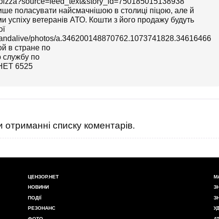
nopizza?source=feed_text&story_id=750185015138938
ише поласувати найсмачнішою в столиці піцою, але й
ми успіху ветеранів АТО. Кошти з його продажу будуть
ої
ckandalive/photos/a.346200148870762.1073741828.34616466
 отриманні списку коментарів.
ЦЕНЗОР.НЕТ
М
НОВИНИ
З
ПОДІЇ
З
РЕЗОНАНС
У
ФОТО
А