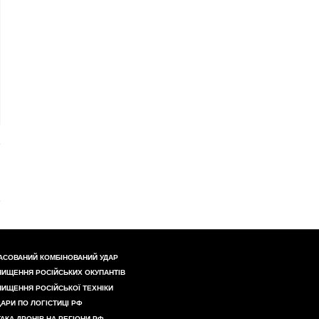
5540977/750185015138938/?
АСОВАНИЙ КОМБІНОВАНИЙ УДАР
НИЩЕННЯ РОСІЙСЬКИХ ОКУПАНТІВ
НИЩЕННЯ РОСІЙСЬКОЇ ТЕХНІКИ
ДАРИ ПО ЛОГІСТИЦІ РФ
ТАКА ДРОНІВ НА РЕГІОНИ РФ