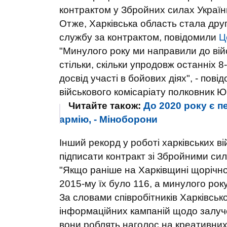
контрактом у Збройних силах Україн
Отже, Харківська область стала друго
службу за контрактом, повідомили
Ц
"Минулого року ми направили до війс
стільки, скільки упродовж останніх 
досвід участі в бойових діях", - пов
військового комісаріату полковник Ю
Читайте також:
До 2020 року є п
армію, - Міноборони
Інший рекорд у роботі харківських війс
підписати контракт зі Збройними си
"Якщо раніше на Харківщині щорічно 
2015-му їх було 116, а минулого року
За словами співробітників Харківсько
інформаційних кампаній щодо залуч
вони роблять наголос на креативни