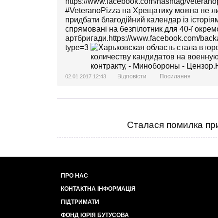
https://www.facebook.com/hashtag/vetera
#VeteranoPizza на Хрещатику можна не л
придбати благодійний календар із історія
спрямовані на безпілотник для 40-ї окрем
артбригади.https://www.facebook.com/ba
type=3
Відповісти
Посилання
02.01.2017 12:43
Сталася помилка при
ПРО НАС
КОНТАКТНА ІНФОРМАЦІЯ
ПІДТРИМАТИ
ФОНД ЮРІЯ БУТУСОВА