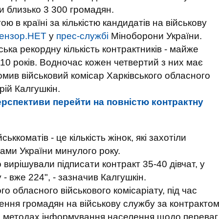
и близько 3 300 громадян.
ю в країні за кількістю кандидатів на військову
ензор.НЕТ
у
прес-службі
Міноборони України.
ька рекордну кількість контрактників - майже
8-10 років. Водночас кожен четвертий з них має
ідомив військовий комісар Харківського обласного
рій Калгушкін.
ерспективи перейти на повністю контрактну
ьккоматів - це кількість жінок, які захотіли
лами України минулого року.
вирішували підписати контракт 35-40 дівчат, у
 - вже 224", - зазначив Калгушкін.
го обласного військового комісаріату, під час
ення громадян на військову службу за контракто
х методах інформування населення щодо переваг