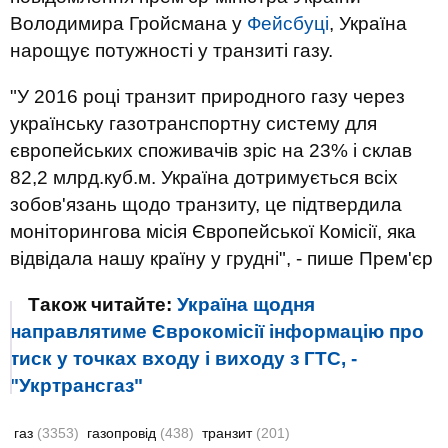
Володимира Гройсмана у
Фейсбуці
, Україна
нарощує потужності у транзиті газу.
"У 2016 році транзит природного газу через
українську газотранспортну систему для
європейських споживачів зріс на 23% і склав
82,2 млрд.куб.м. Україна дотримується всіх
зобов'язань щодо транзиту, це підтвердила
моніторингова місія Європейської Комісії, яка
відвідала нашу країну у грудні", - пише Прем'єр
Також читайте:
Україна щодня
направлятиме Єврокомісії інформацію про
тиск у точках входу і виходу з ГТС, -
"Укртрансгаз"
газ
(3353)
газопровід
(438)
транзит
(201)