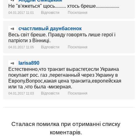
+9
Не "в'яжеться" щось......... хтось бреше...................
Відповісти
Посилання
04.01.2017 11:01
счастливый даунбасенок
+8
Весь світ бреше. Правду говорять лише герої і
патріоти з Вінниці.
Відповісти
Посилання
04.01.2017 11:05
larisa890
+6
Естественно,что транзит вырастет,если Украина
покупает рос. газ ,перегнанный через Украину в
Европу.Вопрос,какая цена транзита,европейская
или та ,что была -мизерная.
Відповісти
Посилання
04.01.2017 11:03
Сталася помилка при отриманні списку
коментарів.