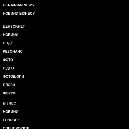
воістину чарівливе видовисько.
UKRAINIAN NEWS
НОВИНИ БІЗНЕСУ
Тихими, залитими яскравим вітринним світлом
вулицями
ЦЕНЗОР.НЕТ
розсікав здоровило в камуфляжі, з автоматом та
бородою набакир. Услід за ним
НОВИНИ
мчали чорт з качалкою, жид з мітлою, ірод з парою
ПОДІЇ
ножів, коза з пляшкою
шампанського та вгодований пожежник Вітя в
РЕЗОНАНС
вухатих домашніх тапочках. Віті
зірвали гостину і коляду, тому він люто розмахував
ФОТО
совочком для вугілля, лаяв
ВІДЕО
кацапа на всі заставки і грозив тому концтабором,
купанням в ополонці та
ФОТОШОПИ
люстрацією без наркозу. Мітя раз-по-раз оглядався,
БЛОГИ
кричав шо він від дяді Колі,
шо то інсталяція і модернізм, а художника обіжать
ФОРУМ
не треба, але це не
БІЗНЕС
спрацьовувало. На сусідній вулиці в процесію
влився старий пудель Артемон,
НОВИНИ
лишивши напризволяще бабку Юхимівну і
скликавши на охоту всіх навколишніх
ГОЛОВНЕ
дворняг. Переслідування рускоязичних сягало
СПЕЦПРОЄКТИ