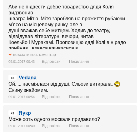
Аби не підвести добре товариство дядя Коля
видзвонив
швагра Мітю. Мітя заробляв на прожиття рубаючи
м'ясо на місцевому ринку, але в
душі вважав себе митцем. Ходив до театру,
відвідував літературні вечори, читав
Коельйо і Муракамі. Пропозицію дяді Колі він радо
прийняв і взявся вживатися в
роль по всіх відомих театральних системах від
показати весь коментар
Меєрхольда до Таїрова. Найбільшу
Відповісти
Посилання
09.01.2017 00:43
увагу Мітя приділив костюму.
Vedana
Заношений, пропахлий багаттями камуфляж
+3
новоявлений
Ой, ... насміялася від душі. Сльози витирала.
москаль прикрасив георгіївськіми бантіками,
Скину знайомим.
саморобними шевронами ЛНР та
Відповісти
Посилання
09.01.2017 00:54
батальйона Восток, медаллю за порятунок на водах
і десятком значків з
Яукр
батьківської колекції. Стару тещину перуку пустив на
+2
Може хоть одного москаля придавило?
бороду. Поношену жінчину
каракулеву шапку облагородив значком з Володею
Відповісти
Посилання
09.01.2017 00:40
Ульяновим та закріпленим на
триколірну лєнту фазанячим пером. Відкопав на