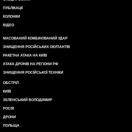
апогею і грозило вилитись в сюжет
для НТВ, але тут Мітя добіг до супермаркету і
ПУБЛІКАЦІЇ
загубився в натовпі.
КОЛОНКИ
Приблизно за годину, коли Мітя парив в тазіку
ВІДЕО
розморені
гонитвою ноги задзвонив телефон.
МАСОВАНИЙ КОМБІНОВАНИЙ УДАР
- Ти пасивний гомосексуаліст, Мітя - заплакав в
ЗНИЩЕННЯ РОСІЙСЬКИХ ОКУПАНТІВ
трубку
РАКЕТНА АТАКА НА КИЇВ
дядя Коля. - Шо ж ти наробив, іроде. Хто мене після
цього в Вертеп візьме?
АТАКА ДРОНІВ НА РЕГІОНИ РФ
ЗНИЩЕННЯ РОСІЙСЬКОЇ ТЕХНІКИ
- Я візьму - безжурно відповів Мітя. - Свій Вертеп
організуєм, дядь Коль. Творчий, по всій театральній
ОБСТРІЛ
науці. І, зауваж, як я тебе
КИЇВ
ціную - ти там москалем не будеш.
ЗЕЛЕНСЬКИЙ ВОЛОДИМИР
Якусь хвилю Мітя помовчав, а далі грайливо
прошепотів: - Москалем буду я...
РОСІЯ
ДРОНИ
ПОЛЬЩА