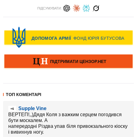
ПІДСУМУВАТИ:
ТОП КОМЕНТАРІ
Supple Vine
+6
ВЕРТЕП!,,)Дядя Коля з важким серцем погодився
бути москалем. А
напередодні Різдва упав біля привокзального кіоску
і вивихнув ногу.