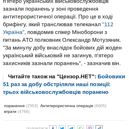
п'ятеро українських військовослужбовців
зазнали поранень у зоні проведення
антитерористичної операції. Про це в ході
брифінгу, який транслював телеканал
"112
Україна"
, повідомив спікер Міноборони з
питань АТО полковник Олександр Мотузяник.
"За минулу добу внаслідок бойових дій жоден
український військовий не загинув, п'ятеро
захисників зазнали поранень", - зазначив він.
Читайте також на "Цензор.НЕТ":
Бойовики
51 раз за добу обстріляли наші позиції:
трьох військовослужбовців поранено
поранення
(2953)
Антитерористична операція
(6605)
втрати
(4766)
ПОДІЛИТИСЯ: