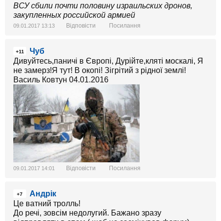
ВСУ сбили почти половину израильских дронов,
закупленных российской армией
Відповісти
Посилання
09.01.2017 13:13
Чуб
+11
Дивуйтесь,паничі в Європі, Дурійте,кляті москалі, Я
не замерз!Я тут! В окопі! Зігрітий з рідної землі!
Василь Ковтун 04.01.2016
Відповісти
Посилання
09.01.2017 14:01
Андрік
+7
Це ватний тролль!
До речі, зовсім недолугий. Бажано зразу