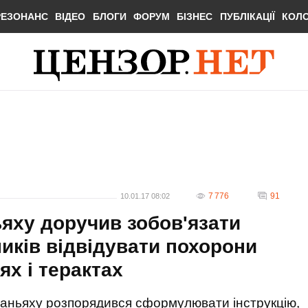
РЕЗОНАНС
ВІДЕО
БЛОГИ
ФОРУМ
БІЗНЕС
ПУБЛІКАЦІЇ
КОЛ
7 776
91
10.01.17 08:02
ьяху доручив зобов'язати
пників відвідувати похорони
ях і терактах
етаньяху розпорядився сформулювати інструкцію,