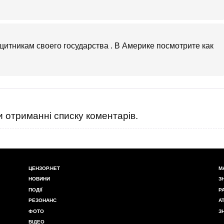
ащитникам своего государства . В Америке посмотрите как
 отриманні списку коментарів.
ЦЕНЗОР.НЕТ
М
НОВИНИ
З
ПОДІЇ
Р
РЕЗОНАНС
А
ФОТО
З
ВІДЕО