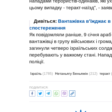
нападами терористів-одинаків, які у
цьому випадку - теракт-наїзд", - зая
Дивіться:
Вантажівка в'їжджає в
спостереження
Як повідомляли раніше, 9 січня араб
вантажівці в групу військових і гром
загинули четверо ізраїльських солда
перебувають у важкому стані. Напад
поліції.
Ізраїль
(1785)
Нетаньягу Беньямін
(212)
теракт
ПОДІЛИТИСЯ: