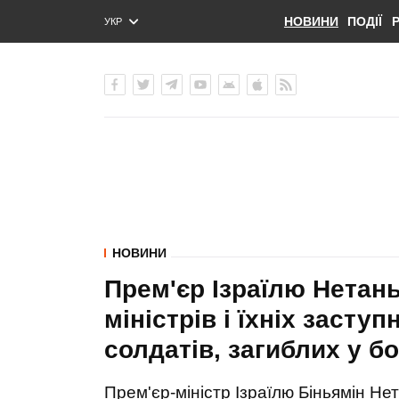
НОВИНИ
ПОДІЇ
УКР
ENG
РУС
НОВИНИ
Прем'єр Ізраїлю Нетан
міністрів і їхніх засту
солдатів, загиблих у бо
Прем'єр-міністр Ізраїлю Біньямін Н