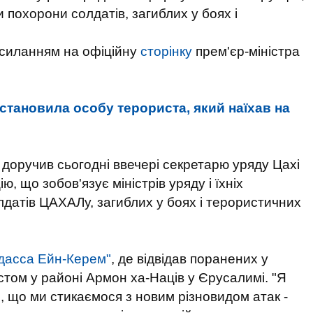
и похорони солдатів, загиблих у боях і
осиланням на офіційну
сторінку
прем'єр-міністра
встановила особу терориста, який наїхав на
 доручив сьогодні ввечері секретарю уряду Цахі
 що зобов'язує міністрів уряду і їхніх
лдатів ЦАХАЛу, загиблих у боях і терористичних
адасса Ейн-Керем"
, де відвідав поранених у
стом у районі Армон ха-Наців у Єрусалимі. "Я
 що ми стикаємося з новим різновидом атак -