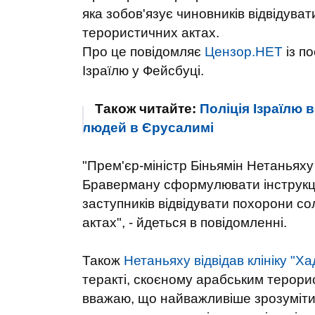
яка зобов'язує чиновників відвідуват
терористичних актах.
Про це повідомляє
Цензор.НЕТ
із п
Ізраїлю у Фейсбуці.
Також читайте:
Поліція Ізраїлю 
людей в Єрусалимі
"Прем'єр-міністр Біньямін Нетаньяху
Браверману сформулювати інструкцію,
заступників відвідувати похорони со
актах", - йдеться в повідомленні.
Також
Нетаньяху відвідав клініку "Х
теракті, скоєному арабським терори
вважаю, що найважливіше зрозуміти,