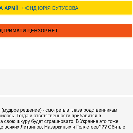
ть (мудрое решение) - смотреть в глаза родственникам
чилось. Тогда и ответственности прибавится в
а свою шкуру будет страшновато. В Украине это тоже
ще всяких Литвинов, Назаркиных и Геллетеев??? Сбитые