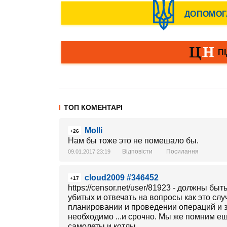
ТОП КОМЕНТАРІ
Molli
+26
Нам бы тоже это не помешало бы.
Відповісти
Посилання
09.01.2017 23:19
cloud2009 #346452
+17
https://censor.net/user/81923 - должны бы
убитых и отвечать на вопросы как это слу
планировании и проведении операций и з
необходимо ...и срочно. Мы же помним е
самолеты и котлы...