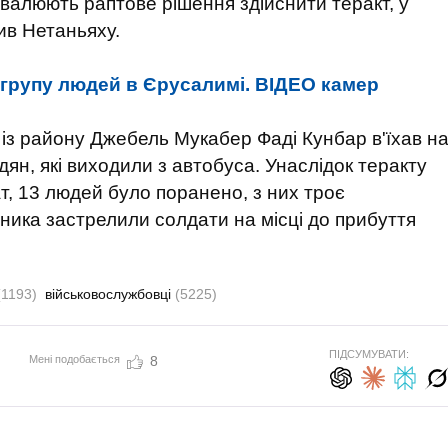
хвалюють раптове рішення здійснити теракт, у
вив Нетаньяху.
 групу людей в Єрусалимі. ВІДЕО камер
 із району Джебель Мукабер Фаді Кунбар в'їхав н
адян, які виходили з автобуса. Унаслідок теракту
т, 13 людей було поранено, з них троє
ника застрелили солдати на місці до прибуття
(1193)
військовослужбовці
(5225)
ПІДСУМУВАТИ:
Мені подобається
8