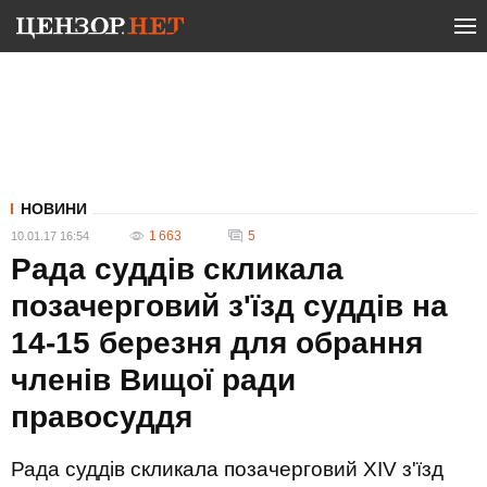
НОВИНИ
1 663
5
10.01.17 16:54
Рада суддів скликала
позачерговий з'їзд суддів на
14-15 березня для обрання
членів Вищої ради
правосуддя
Рада суддів скликала позачерговий ХІV з'їзд