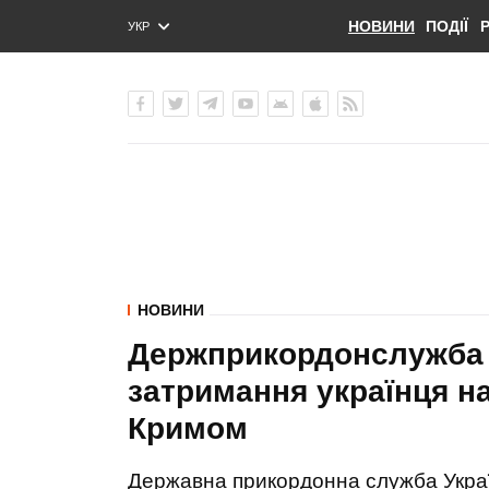
НОВИНИ
ПОДІЇ
УКР
ENG
РУС
НОВИНИ
Держприкордонслужба 
затримання українця н
Кримом
Державна прикордонна служба Украї