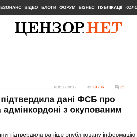
РЕЗОНАНС
ВІДЕО
БЛОГИ
ФОРУМ
БІЗНЕС
ПУБЛІКАЦІЇ
КОЛ
19 736
25
10.01.17 20:35
підтвердила дані ФСБ про
а адмінкордоні з окупованим
ни підтвердила раніше опубліковану інформацію