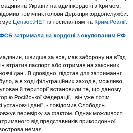
мадянина України на адмінкордоні з Кримом.
овідомив помічник голови Держприкордонслужби,
ормує
Цензор.НЕТ
із посиланням на
Крим.Реалії
.
ФСБ затримала на кордоні з окупованим РФ
омадянин, швидше за все, мав заборону на в'їзд
Він втратив паспорт або отримав на законних
новчі дані. Відповідно, підстав для затримання
було, а в ході фільтраційних заходів, можливо,
купованій території встановили те, що даному
орію Російської Федерації, і він уже потім
 установчі дані", - повідомив Слободян.
вжує перевірку за фактом. Однак можливості
триманого від представників прикордонної
івострова немає.