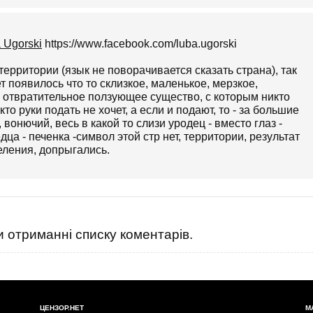
 Ugorski
https://www.facebook.com/luba.ugorski
территории (язык не поворачивается сказать страна), так
ет появилось что то склизкое, маленькое, мерзкое,
то отвратительное ползующее существо, с которым никто
кто руки подать не хочет, а если и подают, то - за большие
, вонючий, весь в какой то слизи уродец - вместо глаз -
дца - печенка -символ этой стр нет, территории, результат
еления, допрыгались.
 отриманні списку коментарів.
ЦЕНЗОР.НЕТ
М