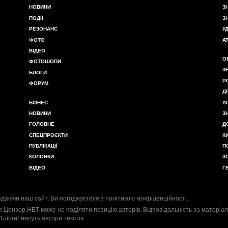
НОВИНИ
З
ПОДІЇ
З
РЕЗОНАНС
У
ФОТО
А
ВІДЕО
О
ФОТОШОПИ
З
БЛОГИ
Р
ФОРУМ
Д
БІЗНЕС
А
НОВИНИ
З
ГОЛОВНЕ
Д
СПЕЦПРОЄКТИ
К
ПУБЛІКАЦІЇ
П
КОЛОНКИ
З
ВІДЕО
Г
даючи наш сайт, Ви погоджуєтеся з
політикою конфіденційності
.
я Цензор.НЕТ може не поділяти позицію авторів. Відповідальність за матеріал
"Блоги" несуть автори текстів.