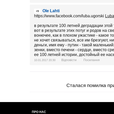
Ole Lahti
+5
https://www.facebook.com/luba.ugorski
Luba
в результате 100 летней деградации этой 
вот в результате этих потуг и родов на св
вонючее, как в плохом ужастике - какое 
не хочет связываться, все им брезгуют, ни
деньги, имя ему - путин - такой маленький
зенки, вместо печени - сердце, вместо сре
ее 100 летней истории, достойный ее нас
Відповісти
Посилання
10.01.2017 20:30
Сталася помилка при
ПРО НАС