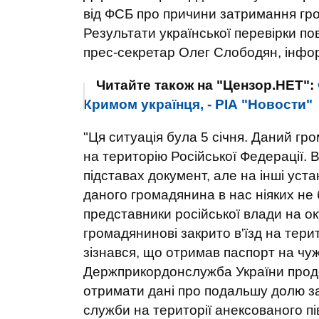
від ФСБ про причини затримання гро
Результати української перевірки п
прес-секретар Олег Слободян, інф
Читайте також на "Цензор.НЕТ":
Кримом українця, - РІА "Новости"
"Ця ситуація була 5 січня. Даний гр
на територію Російської Федерації. 
підставах документ, але на інші уста
даного громадянина в нас ніяких не 
представники російської влади на о
громадянинові закрито в'їзд на терит
зізнався, що отримав паспорт на чужі
Держприкордонслужба України продо
отримати дані про подальшу долю за
служби на території анексованого п