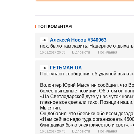
ТОП КОМЕНТАРІ
Алексей Носов #340963
+6
нех. было там лазить. Наверное отдыхать
Відповісти
Посилання
10.01.2017 20:33
ГЕТЬМАН UA
+6
Поступают сообщения об удачной вылазк
Волонтер Юрий Мысягин сообщил, что В
более выгодные позиции. Об этом он нап
«На Светлодарской дуге у нас чуток новы
главное все сделали тихо. Позиции наши, 
Мысягин.
Он добавил, что боевики обо всем догада
«Нам сейчас надо туда организовать 4500
блиндажах было электричество и свет», - 
Відповісти
Посилання
10.01.2017 20:43