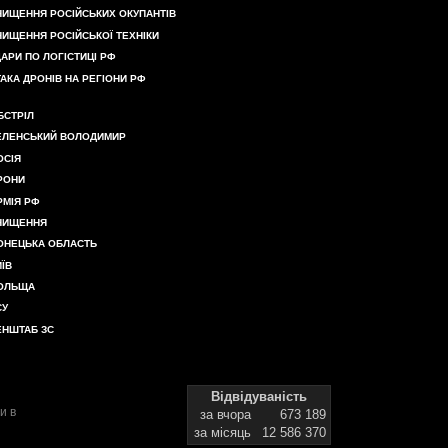
НИЩЕННЯ РОСІЙСЬКИХ ОКУПАНТІВ
НИЩЕННЯ РОСІЙСЬКОЇ ТЕХНІКИ
ДАРИ ПО ЛОГІСТИЦІ РФ
ТАКА ДРОНІВ НА РЕГІОНИ РФ
БСТРІЛ
ЕЛЕНСЬКИЙ ВОЛОДИМИР
ОСІЯ
РОНИ
РМІЯ РФ
НИЩЕННЯ
ОНЕЦЬКА ОБЛАСТЬ
ИЇВ
ОЛЬЩА
СУ
ЕНШТАБ ЗС
Відвідуваність
и в
за вчора
673 189
за місяць
12 586 370