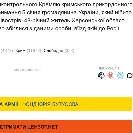
 підконтрольного Кремлю кримського прикордонного
имання 5 січня громадянина України, який нібито
івострів. 43-річний житель Херсонської області
о збіглися з даними особи, в'їзд якій до Росії
я
(4372)
Крим
(11978)
Слободян
(324)
ПІДСУМУВАТИ:
Мені подобається