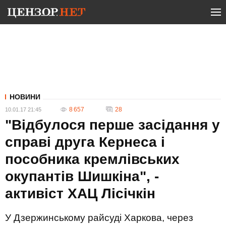
НОВИНИ
8 657
28
10.01.17 21:45
"Відбулося перше засідання у
справі друга Кернеса і
пособника кремлівських
окупантів Шишкіна", -
активіст ХАЦ Лісічкін
У Дзержинському райсуді Харкова, через