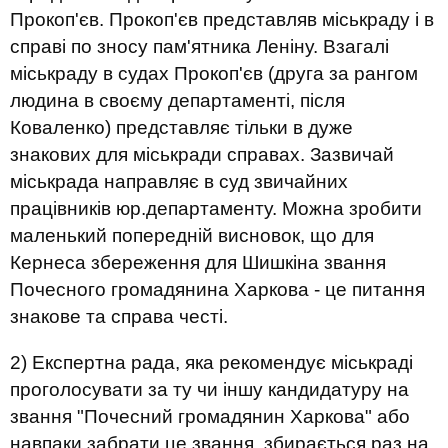
Прокоп'єв. Прокоп'єв представляв міськраду і в
справі по зносу пам'ятника Леніну. Взагалі
міськраду в судах Прокоп'єв (друга за рангом
людина в своєму департаменті, після
Коваленко) представляє тільки в дуже
знакових для міськради справах. Зазвичай
міськрада направляє в суд звичайних
працівників юр.департаменту. Можна зробити
маленький попередній висновок, що для
Кернеса збереження для Шишкіна звання
Почесного громадянина Харкова - це питання
знакове та справа честі.
2) Експертна рада, яка рекомендує міськраді
проголосувати за ту чи іншу кандидатуру на
звання "Почесний громадянин Харкова" або
навпаки забрати це звання, збирається раз на