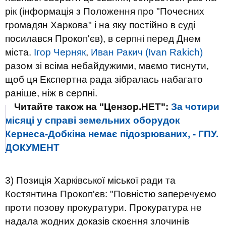
рік (інформація з Положення про "Почесних
громадян Харкова" і на яку постійно в суді
посилався Прокоп'єв), в серпні перед Днем
міста.
Ігор Черняк
,
Иван Ракич (Ivan Rakich)
разом зі всіма небайдужими, маємо тиснути,
щоб ця Експертна рада зібралась набагато
раніше, ніж в серпні.
Читайте також на "Цензор.НЕТ":
За чотири
місяці у справі земельних оборудок
Кернеса-Добкіна немає підозрюваних, - ГПУ.
ДОКУМЕНТ
3) Позиція Харківської міської ради та
Костянтина Прокоп'єв: "Повністю заперечуємо
проти позову прокуратури. Прокуратура не
надала жодних доказів скоєння злочинів