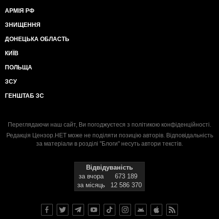
АРМІЯ РФ
ЗНИЩЕННЯ
ДОНЕЦЬКА ОБЛАСТЬ
КИЇВ
ПОЛЬЩА
ЗСУ
ГЕНШТАБ ЗС
Переглядаючи наш сайт, Ви погоджуєтеся з
політикою конфіденційності
.
Редакція Цензор.НЕТ може не поділяти позицію авторів. Відповідальність
за матеріали в розділі "Блоги" несуть автори текстів.
Відвідуваність
за вчора
673 189
за місяць
12 586 370