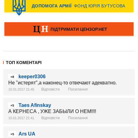
ТОП КОМЕНТАРІ
keeper0306
+8
Не "истерят",а наконец-то отвечают адекватно.
Відповісти
Посилання
10.01.2017 21:45
Taes Afinskay
+5
А КЕРНЕСА , УЖЕ ЗАБЫЛИ О НЕМ!!!!
Відповісти
Посилання
10.01.2017 21:41
Ars UA
+5