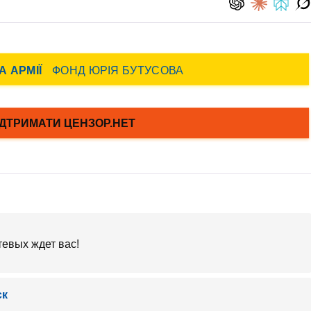
тевых ждет вас!
ск