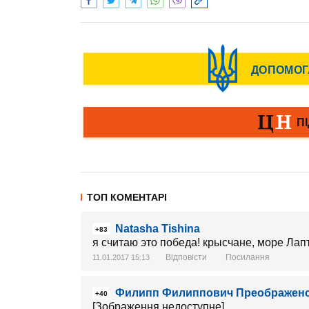
ТОП КОМЕНТАРІ
Natasha Tishina
+83
я считаю это победа! крысчане, море Лап
Відповісти
Посилання
11.01.2017 15:13
Филипп Филиппович Преображен
+40
[Зображення недоступне]