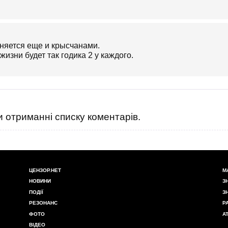
няется еще и крысчанами.
зни будет так годика 2 у каждого.
 отриманні списку коментарів.
ЦЕНЗОР.НЕТ
М
НОВИНИ
З
ПОДІЇ
З
РЕЗОНАНС
Р
ФОТО
А
ВІДЕО