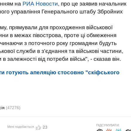
анням на
РИА Новости
,
про це заявив начальник
йного управління Генерального штабу Збройних
иму, прямували для проходження військової
тини в межах півострова, проте ці обмеження
 починаючи з поточного року громадяни будуть
ової служби в з'єднання та військові частини,
 в залежності від потреби військ", - сказав він.
ти готують апеляцію стосовно "скіфського
сія
(47276)
ПІДСУМУВАТИ:
Мені подобається
23