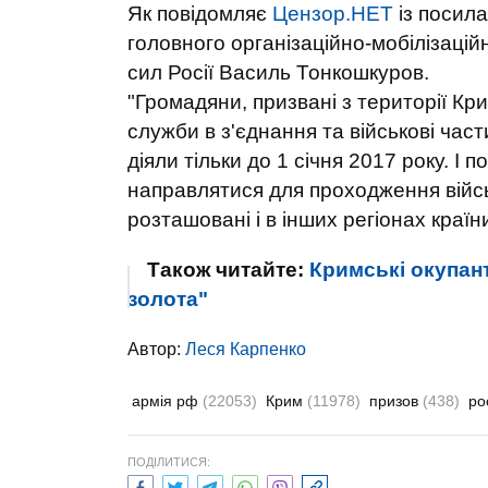
Як повідомляє
Цензор.НЕТ
із посил
головного організаційно-мобілізаці
сил Росії Василь Тонкошкуров.
"Громадяни, призвані з території Кр
служби в з'єднання та військові час
діяли тільки до 1 січня 2017 року. І
направлятися для проходження військ
розташовані і в інших регіонах країни
Також читайте:
Кримські окупан
золота"
Автор:
Леся Карпенко
армія рф
(22053)
Крим
(11978)
призов
(438)
ро
ПОДІЛИТИСЯ: