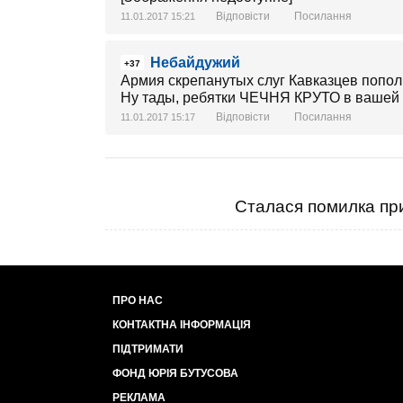
Відповісти
Посилання
11.01.2017 15:21
Небайдужий
+37
Армия скрепанутых слуг Кавказцев попол
Ну тады, ребятки ЧЕЧНЯ КРУТО в вашей жи
Відповісти
Посилання
11.01.2017 15:17
Сталася помилка при
ПРО НАС
КОНТАКТНА ІНФОРМАЦІЯ
ПІДТРИМАТИ
ФОНД ЮРІЯ БУТУСОВА
РЕКЛАМА