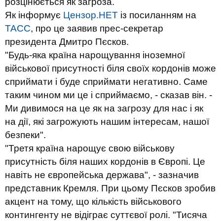
розцінюється як загроза.
Як інформує
Цензор.НЕТ
із посиланням на
ТАСС
,
про це заявив прес-секретар
президента Дмитро Пєсков.
"Будь-яка країна нарощування іноземної
військової присутності біля своїх кордонів може
сприймати і буде сприймати негативно. Саме
таким чином ми це і сприймаємо, - сказав він. -
Ми дивимося на це як на загрозу для нас і як
на дії, які загрожують нашим інтересам, нашої
безпеки".
"Третя країна нарощує свою військову
присутність біля наших кордонів в Європі. Це
навіть не європейська держава", - зазначив
представник Кремля. При цьому Пєсков зробив
акцент на тому, що кількість військового
контингенту не відіграє суттєвої ролі. "Тисяча