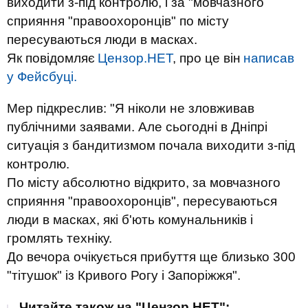
виходити з-під контролю, і за "мовчазного
сприяння "правоохоронців" по місту
пересуваються люди в масках.
Як повідомляє
Цензор.НЕТ
, про це він
написав
у Фейсбуці.
Мер підкреслив: "Я ніколи не зловживав
публічними заявами. Але сьогодні в Дніпрі
ситуація з бандитизмом почала виходити з-під
контролю.
По місту абсолютно відкрито, за мовчазного
сприяння "правоохоронців", пересуваються
люди в масках, які б'ють комунальників і
громлять техніку.
До вечора очікується прибуття ще близько 300
"тітушок" із Кривого Рогу і Запоріжжя".
Читайте також на "Цензор.НЕТ":