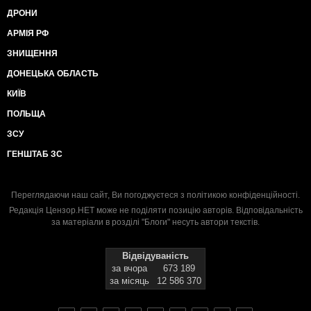
ДРОНИ
АРМІЯ РФ
ЗНИЩЕННЯ
ДОНЕЦЬКА ОБЛАСТЬ
КИЇВ
ПОЛЬЩА
ЗСУ
ГЕНШТАБ ЗС
Переглядаючи наш сайт, Ви погоджуєтеся з
політикою конфіденційності
.
Редакція Цензор.НЕТ може не поділяти позицію авторів. Відповідальність
за матеріали в розділі "Блоги" несуть автори текстів.
Відвідуваність
за вчора
673 189
за місяць
12 586 370