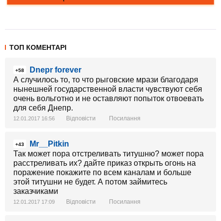
ТОП КОМЕНТАРІ
Dnepr forever
+58
А случилось то, то что рыговские мрази благодаря
нынешней государственной власти чувствуют себя
очень вольготно и не оставляют попыток отвоевать
для себя Днепр.
Відповісти
Посилання
12.01.2017 16:56
Mr__Pitkin
+43
Так может пора отстреливать титушню? может пора
расстреливать их? дайте приказ открыть огонь на
поражение покажите по всем каналам и больше
этой титушни не будет. А потом займитесь
заказчиками
Відповісти
Посилання
12.01.2017 17:09