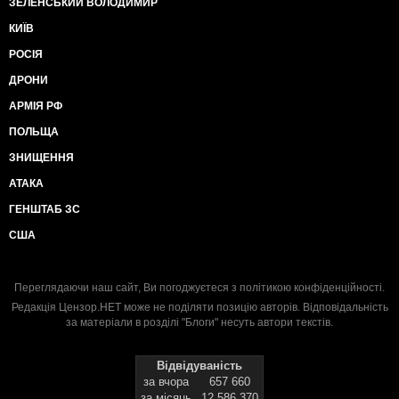
ЗЕЛЕНСЬКИЙ ВОЛОДИМИР
КИЇВ
РОСІЯ
ДРОНИ
АРМІЯ РФ
ПОЛЬЩА
ЗНИЩЕННЯ
АТАКА
ГЕНШТАБ ЗС
США
Переглядаючи наш сайт, Ви погоджуєтеся з
політикою конфіденційності
.
Редакція Цензор.НЕТ може не поділяти позицію авторів. Відповідальність
за матеріали в розділі "Блоги" несуть автори текстів.
Відвідуваність
за вчора
657 660
за місяць
12 586 370