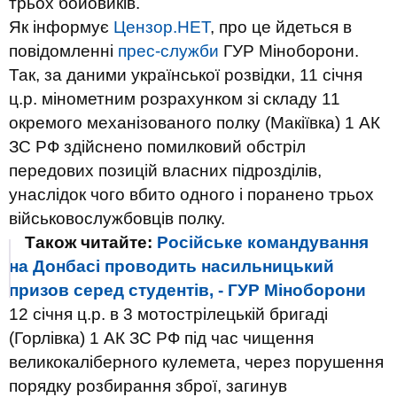
трьох бойовиків.
Як інформує
Цензор.НЕТ
, про це йдеться в
повідомленні
прес-служби
ГУР Міноборони.
Так, за даними української розвідки, 11 січня
ц.р. мінометним розрахунком зі складу 11
окремого механізованого полку (Макіївка) 1 АК
ЗС РФ здійснено помилковий обстріл
передових позицій власних підрозділів,
унаслідок чого вбито одного і поранено трьох
військовослужбовців полку.
Також читайте:
Російське командування
на Донбасі проводить насильницький
призов серед студентів, - ГУР Міноборони
12 січня ц.р. в 3 мотострілецькій бригаді
(Горлівка) 1 АК ЗС РФ під час чищення
великокаліберного кулемета, через порушення
порядку розбирання зброї, загинув