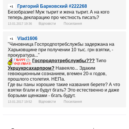
Григорий Барковский #222268
+1
Безобразие! Муж тырит и жена тырит. А на кого
теперь декларацию про честность писать?
Відповісти
Посилання
13.01.2017 19:36
Vlad1606
+1
"Чиновница Госпродпотребслужбы задержана на
Харьковщине при получении 10 тыс. грн взятки, -
прокуратура..."
Госпродпотребслужбы???
Типо
Укрцукрсахарпром?
Навеяло... Эдаким
гевоюционным сознанием, вгемен 20-х годов,
прошлого столетия. НЕПа.
Где вы паны хорошие такие названия берете? А что
взятки бгали и будут бгать? Это естественно и даже
борзыми щенками - бгать будут.
Відповісти
Посилання
13.01.2017 19:52