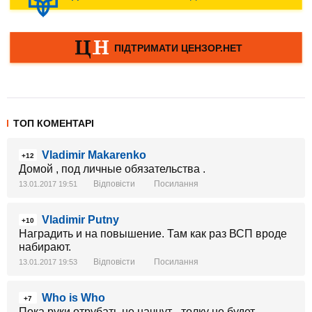
ТОП КОМЕНТАРІ
Vladimir Makarenko
+12
Домой , под личные обязательства .
Відповісти
Посилання
13.01.2017 19:51
Vladimir Putny
+10
Наградить и на повышение. Там как раз ВСП вроде
набирают.
Відповісти
Посилання
13.01.2017 19:53
Who is Who
+7
Пока руки отрубать не начнут - толку не будет.