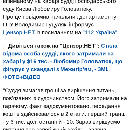
впійманому на хабарі судді Господарського
суду Києва Любомиру Головатюку.
Про це повідомив начальник департаменту
ГПУ Володимир Гуцуляк, інформує
Цензор.НЕТ
із посиланням на
"112 Україна"
.
Дивіться також на "Цензор.НЕТ":
Стала
відома особа судді, якого затримали на
хабарі у $16 тис. - Любомир Головатюк, що
фігурує у скандалі з Межигір'ям, - ЗМІ.
ФОТО+ВІДЕО
"Суддя вимагав гроші за вирішення питань,
пов'язаних із судочинством. Його затримали на
гарячому, факт задокументовано, передання
коштів здійснювалося в 2 етапи, перший транш
- у 6 тис. дол, останній - 10. Зараз вирішуємо
питання про запобіжний захід", - заявив