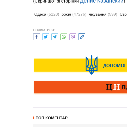
Денис Казанский
(Скриншот зі сторінки
)
Одеса
(5128)
росія
(47276)
лікування
(599)
Єв
ПОДІЛИТИСЯ:
ТОП КОМЕНТАРІ