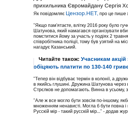
прихильника Євромайдану Сергія Ході
Цензор.НЕТ,
Як повідомляє
про це пише 
"Якщо пам'ятаєте, влітку 2016 року було гуч
Шатунова, який намагався організувати вб
помститися йому за участь у подіях 2 травн
співробітника поліції, тому був узятий на мі
нагадує Казанський.
Читайте також:
Учасникам акцій 
обіцяють платити по 130-140 гриве
"Тепер він відбуває термін в колонії, а друж
в якийсь глушині. Дружина Шатунова через всі
Стрєлков не допомагають. Винна в усьому, зв
"Але ж все могло бути зовсім по-іншому, як
множенням ненависті. Могла б бути повна і
Русскій мір - такий русскій мір..." - додав жур