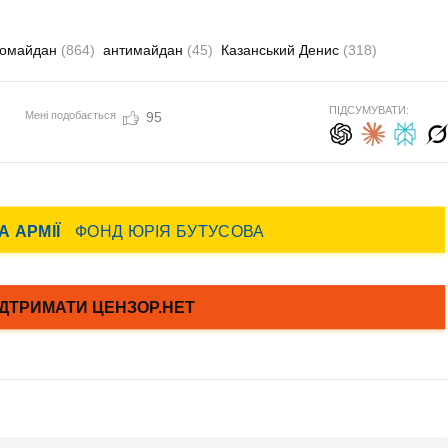
ромайдан
(864)
антимайдан
(45)
Казанський Денис
(318)
ПІДСУМУВАТИ:
Мені подобається
95