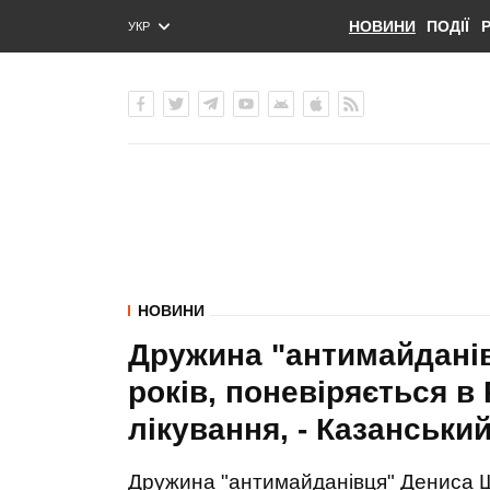
НОВИНИ
ПОДІЇ
УКР
ENG
РУС
НОВИНИ
Дружина "антимайданів
років, поневіряється в 
лікування, - Казанськ
Дружина "антимайданівця" Дениса Ш