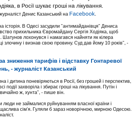
яка, в Росії шукає гроші на лікування.
Facebook
журналіст Денис Казанський на
.
на історія. В Одесі засудили "антимайданівця" Дениса
ивство прихильника Євромайдану Сергія Ходіяка, щоб
я. Шатунов лохонувся і намагався найняти як кілера
сці злочину і визнав свою провину. Суд дав йому 10 років", -
за зниження тарифів і відставку Гонтаревої
нь, - журналіст Казанський
ина і дитина поневіряються в Росії, без грошей і перспектив,
 події захворіла і збирає гроші на лікування. Путін і
ичайно ж, хунта", - пише він.
би люди не займалися руйнуванням власної країни і
 щаслива сім'я. Гуляли б зараз новорічною, мирною Одесою.
наліст.