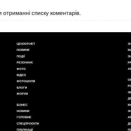
 отриманні списку коментарів.
ЦЕНЗОР.НЕТ
З
НОВИНИ
М
ПОДІЇ
З
РЕЗОНАНС
Р
ФОТО
А
ВІДЕО
О
ФОТОШОПИ
Р
БЛОГИ
З
ФОРУМ
Д
БІЗНЕС
К
НОВИНИ
З
ГОЛОВНЕ
А
СПЕЦПРОЄКТИ
Д
ПУБЛІКАЦІЇ
П