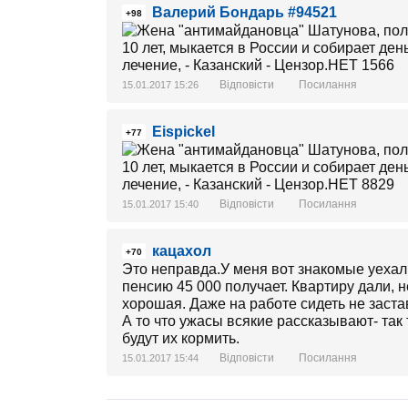
Валерий Бондарь #94521
+98
Відповісти
Посилання
15.01.2017 15:26
Eispickel
+77
Відповісти
Посилання
15.01.2017 15:40
кацахол
+70
Это неправда.У меня вот знакомые уехали
пенсию 45 000 получает. Квартиру дали, 
хорошая. Даже на работе сидеть не заста
А то что ужасы всякие рассказывают- так 
будут их кормить.
Відповісти
Посилання
15.01.2017 15:44