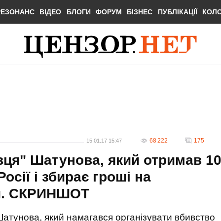
РЕЗОНАНС
ВІДЕО
БЛОГИ
ФОРУМ
БІЗНЕС
ПУБЛІКАЦІЇ
КОЛ
68 222
175
15.01.17 15:47
ця" Шатунова, який отримав 1
Росії і збирає гроші на
ий. СКРИНШОТ
атунова, який намагався організувати вбивство