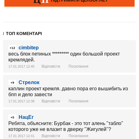
ТОП КОМЕНТАРІ
cimbitep
+12
весь блок петиных ********* один большой проект
кремлядей.
Відповісти
Посилання
17.01.2017 12:45
Стрелок
+9
каплин проект кремля. давно пора его вышибить из
бпп и дело завести
Відповісти
Посилання
17.01.2017 12:38
НацЕг
+5
Ребята, объясните: Бурбак - это тот алень "табло"
которого уже не влазит в дверку "Жигулей"?
Відповісти
Посилання
17.01.2017 12:41