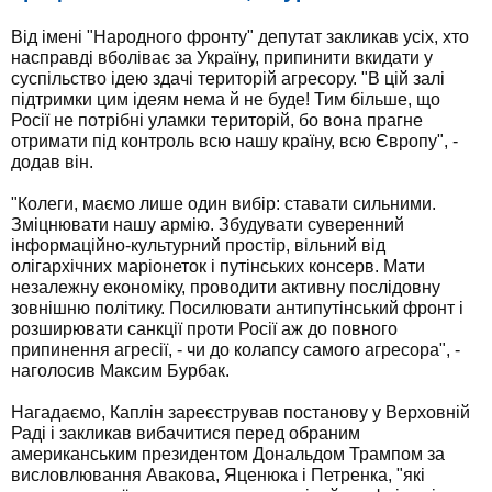
Від імені "Народного фронту" депутат закликав усіх, хто
насправді вболіває за Україну, припинити вкидати у
суспільство ідею здачі територій агресору. "В цій залі
підтримки цим ідеям нема й не буде! Тим більше, що
Росії не потрібні уламки територій, бо вона прагне
отримати під контроль всю нашу країну, всю Європу", -
додав він.
"Колеги, маємо лише один вибір: ставати сильними.
Зміцнювати нашу армію. Збудувати суверенний
інформаційно-культурний простір, вільний від
олігархічних маріонеток і путінських консерв. Мати
незалежну економіку, проводити активну послідовну
зовнішню політику. Посилювати антипутінський фронт і
розширювати санкції проти Росії аж до повного
припинення агресії, - чи до колапсу самого агресора", -
наголосив Максим Бурбак.
Нагадаємо, Каплін зареєстрував постанову у Верховній
Раді і закликав вибачитися перед обраним
американським президентом Дональдом Трампом за
висловлювання Авакова, Яценюка і Петренка, "які