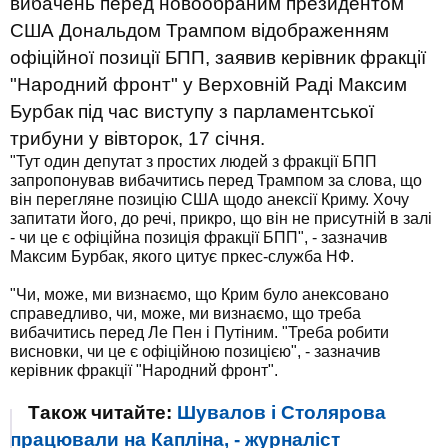
вибачень перед новообраним президентом
США Дональдом Трампом відображенням
офіційної позиції БПП, заявив керівник фракції
"Народний фронт" у Верховній Раді Максим
Бурбак під час виступу з парламентської
трибуни у вівторок, 17 січня.
"Тут один депутат з простих людей з фракції БПП
запропонував вибачитись перед Трампом за слова, що
він перегляне позицію США щодо анексії Криму. Хочу
запитати його, до речі, прикро, що він не присутній в залі
- чи це є офіційна позиція фракції БПП", - зазначив
Максим Бурбак, якого цитує пркес-служба НФ.
"Чи, може, ми визнаємо, що Крим було анексовано
справедливо, чи, може, ми визнаємо, що треба
вибачитись перед Ле Пен і Путіним. "Треба робити
висновки, чи це є офіційною позицією", - зазначив
керівник фракції "Народний фронт".
Також читайте:
Шувалов і Столярова
працювали на Капліна, - журналіст