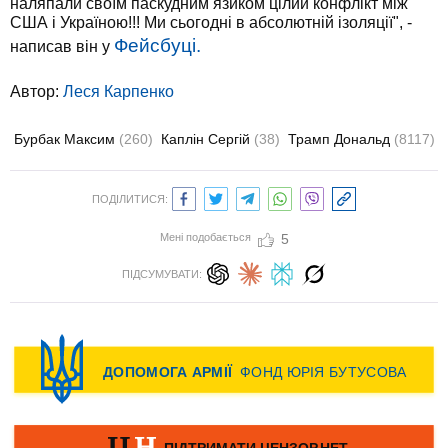
наляпали своїм паскудним язиком цілий конфлікт між
США і Україною!!! Ми сьогодні в абсолютній ізоляції", -
Фейсбуці.
написав він у
Автор:
Леся Карпенко
Бурбак Максим
(260)
Каплін Сергій
(38)
Трамп Дональд
(8117)
ПОДІЛИТИСЯ:
Мені подобається
5
ПІДСУМУВАТИ: