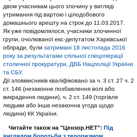
двом учасникам цього злочину у вигляді
утримання під вартою і цілодобового
домашнього арешту на строк до 11.03.2017.
Як уже повідомлялося, учасники злочинної
групи, очолюваної екс-депутатом Харківської
облради, були
затримані 18 листопада 2016
року за результатами спільної спецоперації
столичної прокуратури, ДВБ Нацполіції України
та СБУ
.
Дії зловмисників кваліфіковано за ч. 3 ст. 27 ч. 2
ст. 146 (незаконне позбавлення волі або
викрадення людини), ч. 2 ст. 149 (торгівля
людьми або інша незаконна угода щодо
людини) КК України.
Читайте також на "Цензор.НЕТ":
Під
виглядом боротьби з тероризмом