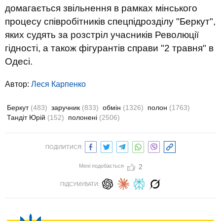
домагається звільнення в рамках мінського
процесу співробітників спецпідрозділу "Беркут",
яких судять за розстріл учасників Революції
гідності, а також фігурантів справи "2 травня" в
Одесі.
Автор:
Леся Карпенко
Беркут
(483)
заручник
(833)
обмін
(1326)
полон
(1763)
Тандіт Юрій
(152)
полонені
(2506)
ПОДІЛИТИСЯ:
Мені подобається
2
ПІДСУМУВАТИ: