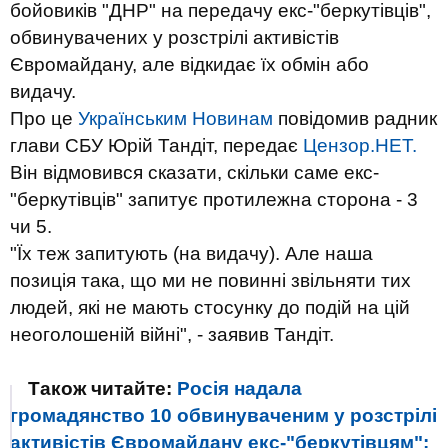
бойовиків "ДНР" на передачу екс-"беркутівців",
обвинувачених у розстрілі активістів
Євромайдану, але відкидає їх обмін або
видачу.
Про це
Українським Новинам
повідомив радник
глави СБУ Юрій Тандіт, передає
Цензор.НЕТ.
Він відмовився сказати, скільки саме екс-
"беркутівців" запитує протилежна сторона - 3
чи 5.
"Їх теж запитують (на видачу). Але наша
позиція така, що ми не повинні звільняти тих
людей, які не мають стосунку до подій на цій
неоголошеній війні", - заявив Тандіт.
Також читайте:
Росія надала
громадянство 10 обвинуваченим у розстрілі
активістів Євромайдану екс-"беркутівцям":