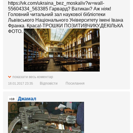
https://vk.com/ukraina_bez_moskaliv?w=wall-
55604334_563385 Гарвард? Ватикан? Аж ніяк!
Головний читальний зал наукової бібліотеки
Львівського Національного Університету імені Івана
Франка. Краса!-ТРОШКИ ПОЗИТИВЧИКУ.ДЕКІЛЬКА
ФОТО.
показати весь коментар
Відповісти
Посилання
18.01.2017 23:35
Джамал
+10