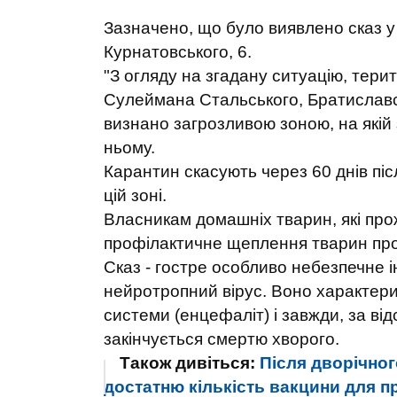
Зазначено, що було виявлено сказ у к
Курнатовського, 6.
"З огляду на згадану ситуацію, тери
Сулеймана Стальського, Братиславсь
визнано загрозливою зоною, на якій 
ньому.
Карантин скасують через 60 днів пі
цій зоні.
Власникам домашніх тварин, які про
профілактичне щеплення тварин про
Сказ - гостре особливо небезпечне 
нейротропний вірус. Воно характер
системи (енцефаліт) і завжди, за ві
закінчується смертю хворого.
Також дивіться:
Після дворічног
достатню кількість вакцини для п