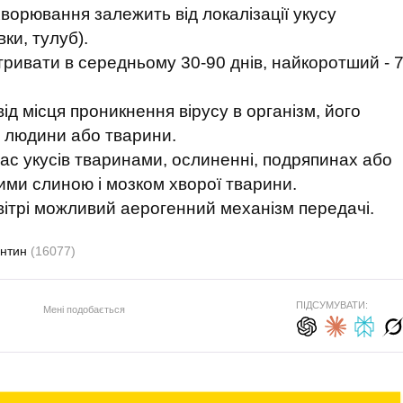
хворювання залежить від локалізації укусу
вки, тулуб).
тривати в середньому 30-90 днів, найкоротший - 
від місця проникнення вірусу в організм, його
му людини або тварини.
час укусів тваринами, ослиненні, подряпинах або
ми слиною і мозком хворої тварини.
овітрі можливий аерогенний механізм передачі.
антин
(16077)
ПІДСУМУВАТИ:
Мені подобається