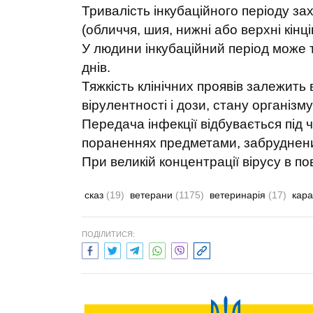
Тривалість інкубаційного періоду за
(обличчя, шия, нижні або верхні кінці
У людини інкубаційний період може 
днів.
Тяжкість клінічних проявів залежить 
вірулентності і дози, стану організ
Передача інфекції відбувається під 
пораненнях предметами, забруднени
При великій концентрації вірусу в п
сказ
(19)
ветерани
(1175)
ветеринарія
(17)
кар
ПОДІЛИТИСЯ: