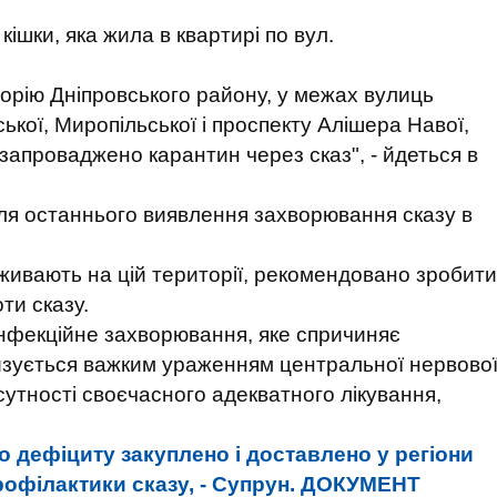
ішки, яка жила в квартирі по вул.
торію Дніпровського району, у межах вулиць
кої, Миропільської і проспекту Алішера Навої,
запроваджено карантин через сказ", - йдеться в
сля останнього виявлення захворювання сказу в
живають на цій території, рекомендовано зробити
ти сказу.
інфекційне захворювання, яке спричиняє
изується важким ураженням центральної нервово
дсутності своєчасного адекватного лікування,
о дефіциту закуплено і доставлено у регіони
рофілактики сказу, - Супрун. ДОКУМЕНТ