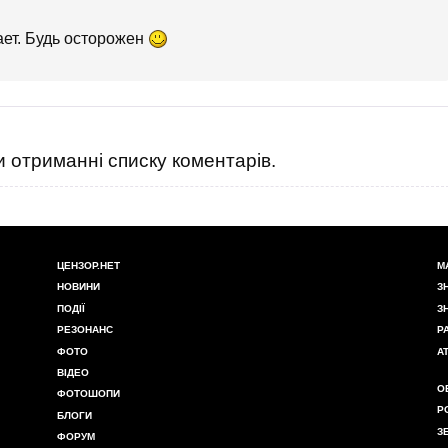
т. Будь осторожен
 отриманні списку коментарів.
ЦЕНЗОР.НЕТ
М
НОВИНИ
З
ПОДІЇ
З
РЕЗОНАНС
Р
ФОТО
А
ВІДЕО
О
ФОТОШОПИ
Р
БЛОГИ
З
ФОРУМ