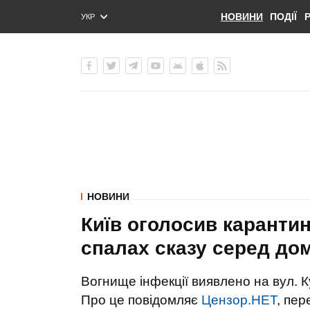
НОВИНИ
ПОДІЇ
УКР
ENG
РУС
НОВИНИ
Київ оголосив карантин
спалах сказу серед до
Вогнище інфекції виявлено на вул. 
Про це повідомляє
Цензор.НЕТ
, пе