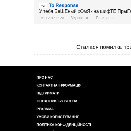
To Response
+3
У тебя БеШЕный хОмЯк на шифТЕ ПрыГае
Відповісти
Посилання
19.01.2017 16:20
Сталася помилка при
ПРО НАС
КОНТАКТНА ІНФОРМАЦІЯ
ПІДТРИМАТИ
ФОНД ЮРІЯ БУТУСОВА
РЕКЛАМА
УМОВИ КОРИСТУВАННЯ
ПОЛІТИКА КОНФІДЕНЦІЙНОСТІ