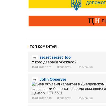
ТОП КОМЕНТАРІ
secret secret_too
+9
У кого двараба убежало?
Відповісти
Посилання
19.01.2017 15:51
John Observer
+5
Відповісти
Посилання
19.01.2017 16:19