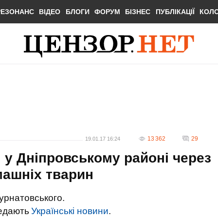
РЕЗОНАНС
ВІДЕО
БЛОГИ
ФОРУМ
БІЗНЕС
ПУБЛІКАЦІЇ
КОЛ
13 362
29
19.01.17 16:24
 у Дніпровському районі через
машніх тварин
Курнатовського.
редають
Українські новини
.