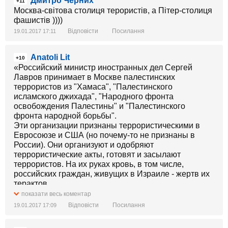
Дмитро Черних
+11
Москва-світова столиця терористів, а Пітер-столиця
фашистів ))))
Відповісти
Посилання
19.01.2017 17:11
Anatoli Lit
+10
«Российский министр иностранных дел Сергей
Лавров принимает в Москве палестинских
террористов из "Хамаса", "Палестинского
исламского джихада", "Народного фронта
освобождения Палестины" и "Палестинского
фронта народной борьбы".
Эти организации признаны террористическими в
Евросоюзе и США (но почему-то не признаны в
России). Они организуют и одобряют
террористические акты, готовят и засылают
террористов. На их руках кровь, в том числе,
российских граждан, живущих в Израиле - жертв их
терактов.
Завтра г-н Лавров с озабоченным лицом будет
показати весь коментар
снова рассказывать, как Россия изо всех сил
Відповісти
Посилання
19.01.2017 17:09
борется с международным терроризмом. Если это
не гнусное лицемерие - найдите другое слово».