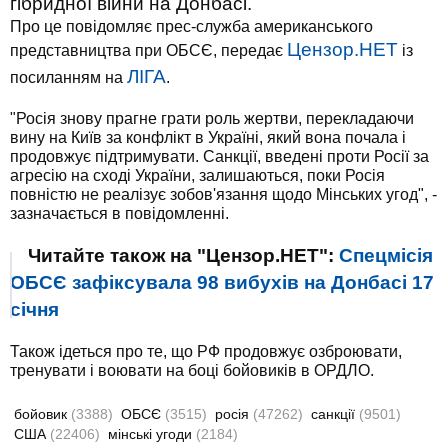
гібридної війни на Донбасі.
Про це повідомляє прес-служба американського
Цензор.НЕТ
представництва при ОБСЄ, передає
із
ЛІГА
посиланням на
.
"Росія знову прагне грати роль жертви, перекладаючи
вину на Київ за конфлікт в Україні, який вона почала і
продовжує підтримувати. Санкції, введені проти Росії за
агресію на сході України, залишаються, поки Росія
повністю не реалізує зобов'язання щодо Мінських угод", -
зазначається в повідомленні.
Читайте також на "Цензор.НЕТ":
Спецмісія
ОБСЄ зафіксувала 98 вибухів на Донбасі 17
січня
Також ідеться про те, що РФ продовжує озброювати,
тренувати і воювати на боці бойовиків в ОРДЛО.
бойовик
(3388)
ОБСЄ
(3515)
росія
(47262)
санкції
(9501)
США
(22406)
мінські угоди
(2184)