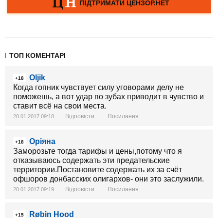
ТОП КОМЕНТАРІ
Oljik
+18
Когда гопник чувствует силу уговорами делу не
поможешь, а вот удар по зубах приводит в чувство и
ставит всё на свои места.
Відповісти
Посилання
20.01.2017 09:18
Оріяна
+18
Заморозьте тогда тарифы и цены,потому что я
отказываюсь содержать эти предательские
территории.Постановите содержать их за счёт
офшоров донбасских олигархов- они это заслужили.
Відповісти
Посилання
20.01.2017 09:19
Røbin Hood
+15