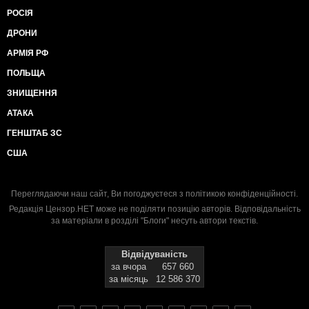
РОСІЯ
ДРОНИ
АРМІЯ РФ
ПОЛЬЩА
ЗНИЩЕННЯ
АТАКА
ГЕНШТАБ ЗС
США
Переглядаючи наш сайт, Ви погоджуєтеся з
політикою конфіденційності
.
Редакція Цензор.НЕТ може не поділяти позицію авторів. Відповідальність
за матеріали в розділі "Блоги" несуть автори текстів.
Відвідуваність
за вчора
657 660
за місяць
12 586 370