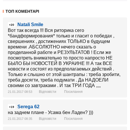
ТОП КОМЕНТАРІ
Natali Smile
+20
Вот так всегда !!! Вся риторика сего
*бандформирования* только и гласит о победах ,
свершениях , достижениях ТОЛЬКО в будущем
времени .АБСОЛЮТНО нечего сказать о
проделанной работе и РЕЗУЛЬТАТОВ ! Если же
посмотреть внимательно то просто напросто НЕ
БЫЛО БЫ НОВОСТЕЙ В УКРАИНЕ !!! А так ВСЕ
новости и состоят из предполагаемых действий .
Только и слышно от этой шантрапы : треба зробити,
треба досягти, треба подумати . Да НАДОЕЛИ
своими со завтраками . И так ТРИ ГОДА ,,,,
Відповісти
Посилання
21.01.2017 08:53
Serega 62
+19
на заднем плане - Усама бен Ладен? )))
Відповісти
Посилання
21.01.2017 08:35