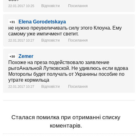
Відповісти
Посилання
22.01.2017 10:25
Elena Gorodetskaya
+31
не нужно преувеличивать силу этого Клоуна. Ему
самому уже импичмент светит.
Відповісти
Посилання
22.01.2017 10:27
Zemer
+30
Похоже на преза подействовало заявление
рыгоАнальной Лутковской. Не удивлюсь если вдова
Моторолы будет получать от Укранины пособие по
утрате кормильца
Відповісти
Посилання
22.01.2017 10:27
Сталася помилка при отриманні списку
коментарів.