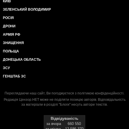
КИЇВ
ЗЕЛЕНСЬКИЙ ВОЛОДИМИР
РОСІЯ
ДРОНИ
АРМІЯ РФ
ЗНИЩЕННЯ
ПОЛЬЩА
ДОНЕЦЬКА ОБЛАСТЬ
ЗСУ
ГЕНШТАБ ЗС
Переглядаючи наш сайт, Ви погоджуєтеся з
політикою конфіденційності
.
Редакція Цензор.НЕТ може не поділяти позицію авторів. Відповідальність
за матеріали в розділі "Блоги" несуть автори текстів.
Відвідуваність
за вчора
660 550
за місяць
12 586 370