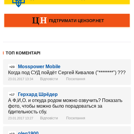
ТОП КОМЕНТАРІ
Mosspower Mobile
+23
Когда под СУД пойдёт Сергей Кивалов ("********") ???
Відповісти
Посилання
23.01.2017 13:34
Герхард Шрёдер
+17
А Ф,И,О. и откуда родом можно озвучить? Показать
фото, чтобы можно было порадоваться за
бдительность сбу.
Відповісти
Посилання
23.01.2017 13:27
oleg1900
+13