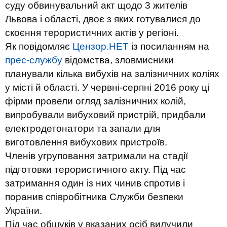
суду обвинувальний акт щодо 3 жителів
Львова і області, двоє з яких готувалися до
скоєння терористичних актів у регіоні.
Як повідомляє
Цензор.НЕТ
із посиланням на
прес-службу
відомства, зловмисники
планували кілька вибухів на залізничних коліях
у місті й області. У червні-серпні 2016 року ці
фірми провели огляд залізничних колій,
випробували вибуховий пристрій, придбали
електродетонатори та запали для
виготовлення вибухових пристроїв.
Членів угруповання затримали на стадії
підготовки терористичного акту. Під час
затримання один із них чинив спротив і
поранив співробітника Служби безпеки
України.
Під час обшуків у вказаних осіб вилучили