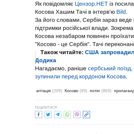
Як повідомляє
Цензор.НЕТ
із посил
Косова Хашим Тачі в інтерв'ю
Bild
.
За його словами, Сербія зараз веде
підтримки російської влади. Зокрем
Косова незабаром повинен проїхати 
"Косово - це Сербія". Тачі перекона
Також читайте:
США запровадили
Додика
Нагадаємо, раніше
сербський поїзд,
зупинили перед кордоном Косова
.
агітація
(209)
Косово
(89)
потяг
(869)
пропаган
ПОДІЛИТИСЯ: