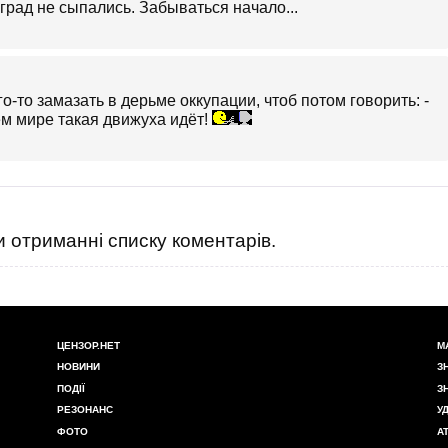
рад не сыпались. Забываться начало...
-то замазать в дерьме оккупации, чтоб потом говорить: -
ём мире такая движуха идёт!
 отриманні списку коментарів.
ЦЕНЗОР.НЕТ
М
НОВИНИ
З
ПОДІЇ
З
РЕЗОНАНС
У
ФОТО
А