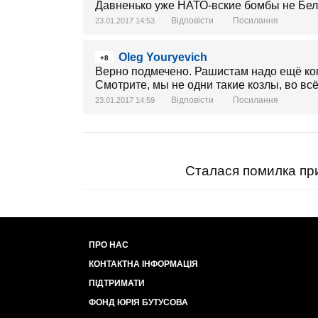
Давненько уже НАТО-вские бомбы не Белг
Відповісти
Посилання
23.01.2017 14:53
Oleg Youryevich
+8
Верно подмечено. Рашистам надо ещё кого
Смотрите, мы не одни такие козлы, во вс
Відповісти
Посилання
23.01.2017 14:59
Сталася помилка при
ПРО НАС
КОНТАКТНА ІНФОРМАЦІЯ
ПІДТРИМАТИ
ФОНД ЮРІЯ БУТУСОВА