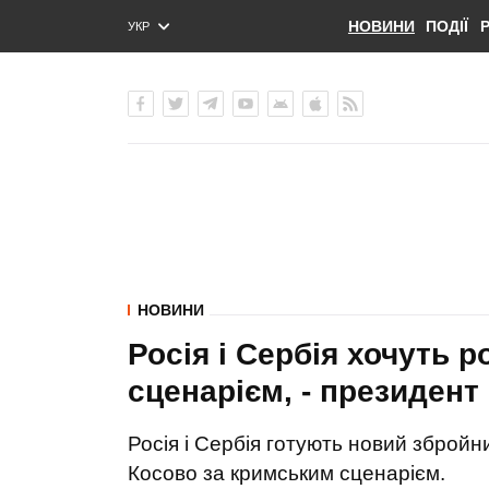
НОВИНИ
ПОДІЇ
УКР
ENG
РУС
НОВИНИ
Росія і Сербія хочуть 
сценарієм, - президент
Росія і Сербія готують новий збройн
Косово за кримським сценарієм.