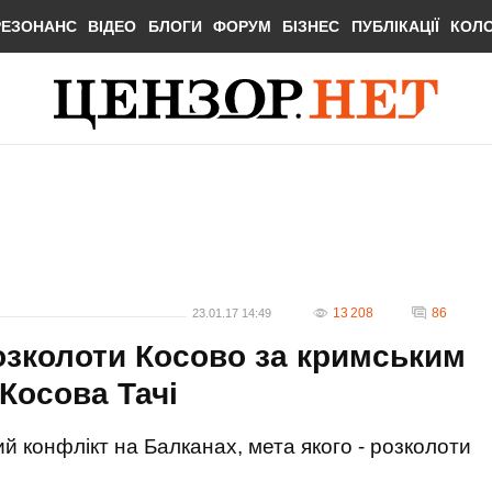
РЕЗОНАНС
ВІДЕО
БЛОГИ
ФОРУМ
БІЗНЕС
ПУБЛІКАЦІЇ
КОЛ
13 208
86
23.01.17 14:49
розколоти Косово за кримським
 Косова Тачі
ий конфлікт на Балканах, мета якого - розколоти