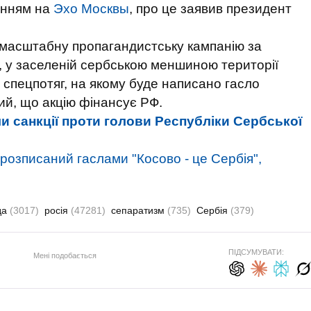
анням на
Эхо Москвы
, про це заявив президент
 масштабну пропагандистську кампанію за
а, у заселеній сербською меншиною території
спецпотяг, на якому буде написано гасло
ний, що акцію фінансує РФ.
 санкції проти голови Республіки Сербської
 розписаний гаслами "Косово - це Сербія",
да
(3017)
росія
(47281)
сепаратизм
(735)
Сербія
(379)
ПІДСУМУВАТИ:
Мені подобається