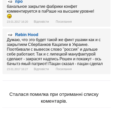
про
+12
банальное закрытие фабрики конфет
комментируется в паРаше на высшем уровне!
Відповісти
Посилання
23.01.2017 16:20
Røbin Hood
+12
Думаю, что это будет такой же финт ушами как и с
закрытием Сбербанков Кацапии в Украине.
Поотбивали с вывесок слово "россия" и дальше
себе работают. Так и с липецкой мануфактурой
сделают - закрасят надпись Рошен и покажут - ось
бачытэ якый патриот! Пацан сказал - пацан сделал
Відповісти
Посилання
23.01.2017 16:27
Сталася помилка при отриманні списку
коментарів.