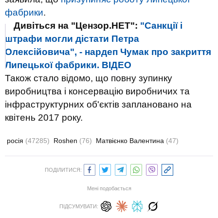
фабрики
.
Дивіться на "Цензор.НЕТ":
"Санкції і
штрафи могли дістати Петра
Олексійовича", - нардеп Чумак про закриття
Липецької фабрики. ВIДЕО
Також стало відомо, що повну зупинку
виробництва і консервацію виробничих та
інфраструктурних об'єктів заплановано на
квітень 2017 року.
росія
(47285)
Roshen
(76)
Матвієнко Валентина
(47)
ПОДІЛИТИСЯ:
Мені подобається
ПІДСУМУВАТИ: