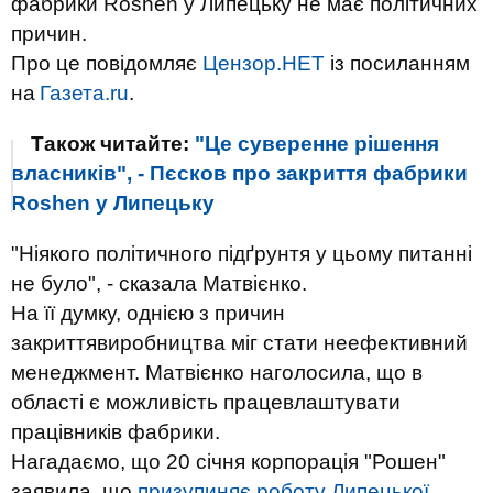
фабрики Roshen у Липецьку не має політичних
причин.
Про це повідомляє
Цензор.НЕТ
із посиланням
на
Газета.ru
.
Також читайте:
"Це суверенне рішення
власників", - Пєсков про закриття фабрики
Roshen у Липецьку
"Ніякого політичного підґрунтя у цьому питанні
не було", - сказала Матвієнко.
На її думку, однією з причин
закриттявиробництва міг стати неефективний
менеджмент. Матвієнко наголосила, що в
області є можливість працевлаштувати
працівників фабрики.
Нагадаємо, що 20 січня корпорація "Рошен"
заявила, що
призупиняє роботу Липецької