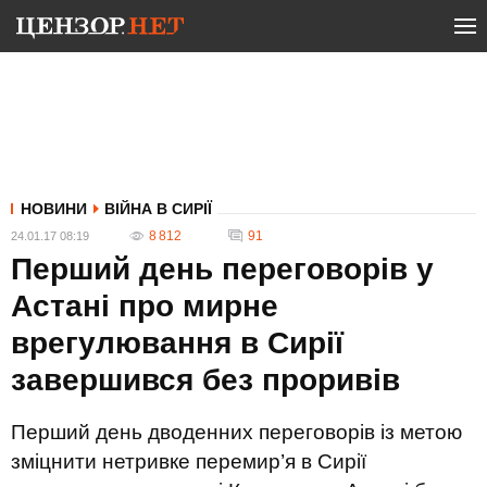
НОВИНИ
ВІЙНА В СИРІЇ
8 812
91
24.01.17 08:19
Перший день переговорів у
Астані про мирне
врегулювання в Сирії
завершився без проривів
Перший день дводенних переговорів із метою
зміцнити нетривке перемир’я в Сирії