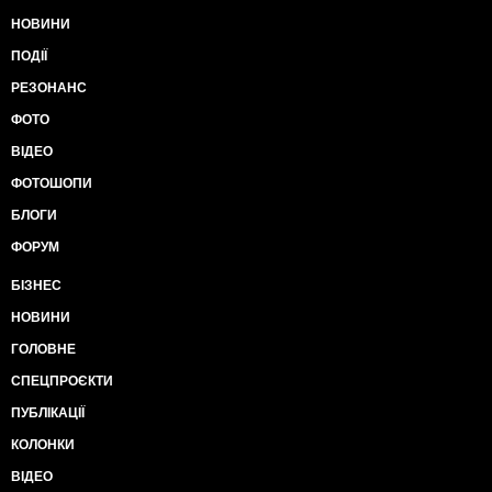
НОВИНИ
"В результате войны в Сирии, по данным ООН, уже
погибло, было ранено и лишилось крова около 400
ПОДІЇ
тысяч человек. Естественно, все это и привело к
РЕЗОНАНС
множественным заболеваниям нервной системы
диктатора"
, - подчеркивает британское издание.
ФОТО
ВІДЕО
Также по информации Independent со ссылкой на
сообщение российских инсайдеров, у Башара
ФОТОШОПИ
Асада в результате нервного паралича перестал
БЛОГИ
самостоятельно открываться левый глаз. Сирийский
диктатор госпитализирован в одну из клиник
ФОРУМ
Дамаска, и к нему в срочно вылетели специалисты
из Москвы.
БІЗНЕС
НОВИНИ
ГОЛОВНЕ
СПЕЦПРОЄКТИ
ПУБЛІКАЦІЇ
КОЛОНКИ
ВІДЕО