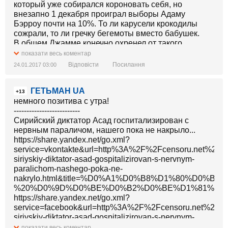
который уже собирался короновать себя, но
внезапно 1 декабря проиграл выборы Адаму
Бэрроу почти на 10%. То ли карусели крокодилы
сожрали, то ли гречку бегемоты вместо бабушек.
В общем Джамме конечно охренел от такого
расклада, признал своё поражение, но тут же
показати весь коментар
сделал ход конём - 19 января ввёл в стране режим
Відповісти
Посилання
24.01.2017 03:00
чрезвычайного положения. Зачем и почему
непонятно, но королю всё можно.
ГЕТЬМАН UA
+13
Но тут мировое сообщество опять показало
немного позитива с утра!
диктатору фигу, 19 января признав Бэрроу
--------------------------
легитимным президентом на Совбезе ООН. Которое
Сирийский диктатор Асад госпитализирован с
Чуркин почему-то не заветировал, наверное уже
нервным параличом, нашего пока не накрыло...
бухал по поводу инагурации.
https://share.yandex.net/go.xml?
Дальше всё развивалось стремительно. В тот же
service=vkontakte&url=http%3A%2F%2Fcensoru.net%2F1
день в посольстве Гамбии в Сенегале прошла
siriyskiy-diktator-asad-gospitalizirovan-s-nervnym-
инагурация Бэрроу, а вооруженные силы Нигерии и
paralichom-nashego-poka-ne-
Сенегала нанесли удары по военным объектам
nakrylo.html&title=%D0%A1%D0%B8%D1%80
Гамбии, впрочем не встретив никакого
%20%D0%9D%D0%BE%D0%B2%D0%BE%D1%81%D1
сопротивления.
https://share.yandex.net/go.xml?
В ночь на 20 января Сенегал и Нигерия ввели в
service=facebook&url=http%3A%2F%2Fcensoru.net%2F1
Гамбию войска и привезли Барроу в столицу, а
siriyskiy-diktator-asad-gospitalizirovan-s-nervnym-
недокороль сбежал в местный вариант Ростова -
paralichom-nashego-poka-ne-
показати весь коментар