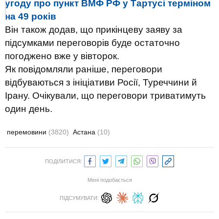
угоду про пункт ВМФ РФ у Тартусі терміном
на 49 років
Він також додав, що прикінцеву заяву за
підсумками переговорів буде остаточно
погоджено вже у вівторок.
Як повідомляли раніше, переговори
відбуваються з ініціативи Росії, Туреччини й
Ірану. Очікували, що переговори триватимуть
один день.
перемовини
(3820)
Астана
(10)
ПОДІЛИТИСЯ:
Мені подобається
ПІДСУМУВАТИ: