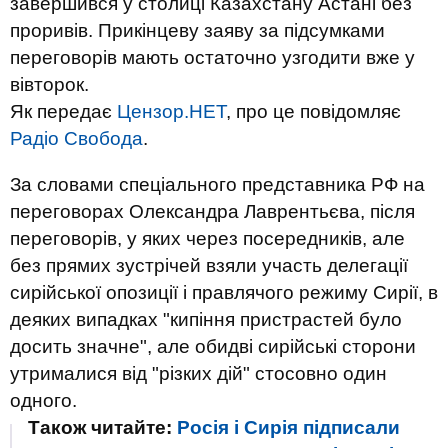
завершився у столиці Казахстану Астані без
проривів. Прикінцеву заяву за підсумками
переговорів мають остаточно узгодити вже у
вівторок.
Як передає
Цензор.НЕТ
, про це повідомляє
Радіо Свобода
.
За словами спеціального представника РФ на
переговорах Олександра Лаврентьєва, після
переговорів, у яких через посередників, але
без прямих зустрічей взяли участь делегації
сирійської опозиції і правлячого режиму Сирії, в
деяких випадках "кипіння пристрастей було
досить значне", але обидві сирійські сторони
утрималися від "різких дій" стосовно один
одного.
Також читайте:
Росія і Сирія підписали