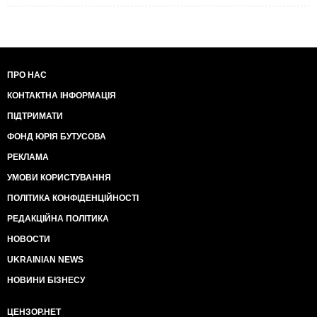
paralichom-nashego-poka-ne-
nakrylo.html&title=%D0%A1%D0%B8%D1%80
%20%D0%9D%D0%BE%D0%B2%D0%BE%D1%81%D1
[Зображення недоступне]
Пять лет гражданской войны и массовые
ПРО НАС
убийства мирного населения в Сирии не
КОНТАКТНА ІНФОРМАЦІЯ
прошли для кровавого президента бесследно и
сказались на его психике.
Асад, войска которого
ПІДТРИМАТИ
при военной поддержке РФ контролируют не более
ФОНД ЮРІЯ БУТУСОВА
трети территории страны, госпитализирован с
признаками нервного паралича.
РЕКЛАМА
УМОВИ КОРИСТУВАННЯ
Как отмечают журналисты агентства, пять лет
кровопролитной гражданской войны в Сирии и
ПОЛІТИКА КОНФІДЕНЦІЙНОСТІ
массовые убийства мирного населения не
прошли бесследно для диктатора Башара Асада
РЕДАКЦІЙНА ПОЛІТИКА
и сказались на его общем психическом
НОВОСТИ
состоянии.
UKRAINIAN NEWS
Примечательно, что не так давно во время
НОВИНИ БІЗНЕСУ
интервью журналисту The Sunday Times Асад
заявил, что страдает ночью бессонницей из-за
ЦЕНЗОР.НЕТ
гражданской войны в стране.