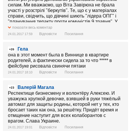
силам. Ми вважаємо, що Віта Завірюха не брала
участі у розстрілі "беркутів". Те, що є у матеріалах
справи, свідчить, що дівчині шиють "лідера ОПГ" і
"планування теракту проти комуністів 9 травня". У
час, коли половина керівництва МВС досі планує
показати весь коментар
державну зраду на користь Путіна, аморальним є
Відповісти
Посилання
24.01.2017 17:59
тримати учасницю Революції, добровольця
батальйона "Айдар" Віту Завірюху.» - написано в
Гела
опису до відео Національного центру правозахисту.
+26
она в этот момент была в Виннице в квартире
Молода українка вийшла на волю,
родителей, а фактически сидела за то что ***** в
дотримуватиметься всіх законних процедур та на
фейсбуке рисовала свинячи пятаки
судах доведе власну невинуватість.
Відповісти
Посилання
24.01.2017 18:10
Приємно відзначити, що адвокат Дмитро Біловчук на
Валерій Магала
запрошення Національного центру правозахисту
+23
Респектище бизнесмену и волонтёру Алексею. И
викликався добровольцем допомогти по справі
уважужа хрупкой девочке, взявшей в руки тяжёлый
дівчини і надав висококласну юридичну допомогу
автомат для защиты родины, которой нет у тех, кто
своїй підзахисній.
бросает таких как она, за решётку. Придёт время и
Дякуємо всім, хто допомагає Віті та іншим
отмщение наступит для всех колаборантов с
політв'язням! Небайдужі українці встигли зібрати
врагом. Слава Украине.
більше двадцяти тисяч гривень для внесення
застави за Віту. Родина Завірюхи поверне ці кошти, і
Відповісти
Посилання
24.01.2017 19:01