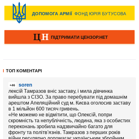
ТОП КОМЕНТАРІ
soren
+46
лексій Тамразов вніс заставу, і мила дівчинка
вийшла з СІЗО. За право перебувати під домашнім
арештом Апеляційний суд м. Києва оголосив заставу
в 1 мільйон 600 тисяч гривень.
«Не можемо не відмітити, що Олексій, попри
скромність та непублічність, людина, яка з особистих
переконань зробила надзвичайно багато для
фронту та політв'язнів. Тамразов з перших років
війни регулярно допомагає українським збройним