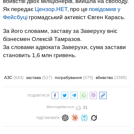
вбивстві двох міліціонерів, вийшла на свободу.
Як передає
Цензор.НЕТ,
про це
повідомив у
Фейсбуці
громадський активіст Євген Карась.
За його словами, заставу за Заверуху вніс
бізнесмен Олексій Тамразов.
За словами адвоката Заверухи, сума застави
становить 1,6 млн гривень.
АЗС
(643)
застава
(517)
пограбування
(579)
вбивство
(3388)
ПОДІЛИТИСЯ:
Мені подобається
31
ПІДСУМУВАТИ: