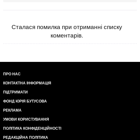
лише у випадку окремого бажання благодійників
кошти можуть бути витрачені на підтримку інших
політв'язнів.
Геннадій Боценюк
Сталася помилка при отриманні списку
коментарів.
ПРО НАС
КОНТАКТНА ІНФОРМАЦІЯ
ПІДТРИМАТИ
ФОНД ЮРІЯ БУТУСОВА
РЕКЛАМА
УМОВИ КОРИСТУВАННЯ
ПОЛІТИКА КОНФІДЕНЦІЙНОСТІ
РЕДАКЦІЙНА ПОЛІТИКА