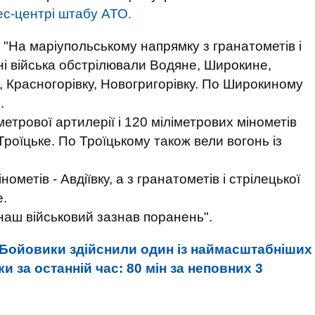
ес-центрі штабу АТО.
 "На маріупольському напрямку з гранатометів і
йні війська обстрілювали Водяне, Широкине,
, Красногорівку, Новогригорівку. По Широкиному
.
етрової артилерії і 120 міліметрових мінометів
Троїцьке. По Троїцькому також вели вогонь із
ометів - Авдіївку, а з гранатометів і стрілецької
е.
наш військовий зазнав поранень".
Бойовики здійснили один із наймасштабніших
и за останній час: 80 мін за неповних 3