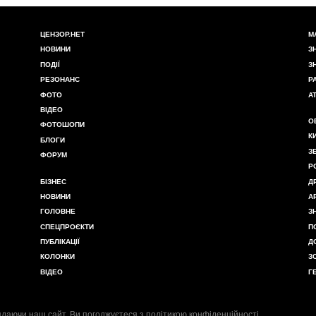
ЦЕНЗОР.НЕТ
М
НОВИНИ
З
ПОДІЇ
З
РЕЗОНАНС
Р
ФОТО
А
ВІДЕО
О
ФОТОШОПИ
К
БЛОГИ
З
ФОРУМ
Р
БІЗНЕС
Д
НОВИНИ
А
ГОЛОВНЕ
З
СПЕЦПРОЄКТИ
П
ПУБЛІКАЦІЇ
Д
КОЛОНКИ
З
ВІДЕО
Г
даючи наш сайт, Ви погоджуєтеся з
політикою конфіденційності
.