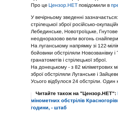
Про це
Цензор.НЕТ
повідомили в
пр
У вечірньому зведенні зазначається:
стрілецької зброї російсько-окупаці
Лебединське, Новотроїцьке, Гнутове
неодноразово вели вогонь снайпери
На луганському напрямку зі 122-мілім
бойовики обстріляли Новозванівку і 
гранатометів і стрілецької зброї.
На донецькому - з 82 міліметрових мін
зброї обстріляли Луганське і Зайцев
Усього відбулося 24 обстріли. Один 
Читайте також на "Цензор.НЕТ":
мінометних обстрілів Красногорівк
години, - штаб