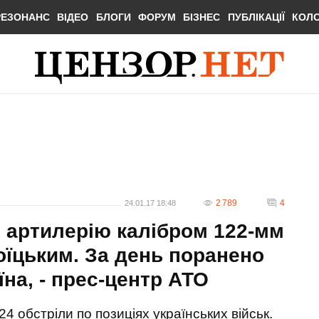
РЕЗОНАНС
ВІДЕО
БЛОГИ
ФОРУМ
БІЗНЕС
ПУБЛІКАЦІЇ
КОЛ
2 789
4
24.01.17 18:48
 артилерію калібром 122-мм
оїцьким. За день поранено
їна, - прес-центр АТО
4 обстріли по позиціях українських військ.