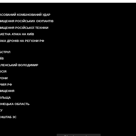
АСОВАНИЙ КОМБІНОВАНИЙ УДАР
НИЩЕННЯ РОСІЙСЬКИХ ОКУПАНТІВ
НИЩЕННЯ РОСІЙСЬКОЇ ТЕХНІКИ
АКЕТНА АТАКА НА КИЇВ
ТАКА ДРОНІВ НА РЕГІОНИ РФ
БСТРІЛ
ИЇВ
ЕЛЕНСЬКИЙ ВОЛОДИМИР
ОСІЯ
РОНИ
РМІЯ РФ
НИЩЕННЯ
ОЛЬЩА
ОНЕЦЬКА ОБЛАСТЬ
СУ
ЕНШТАБ ЗС