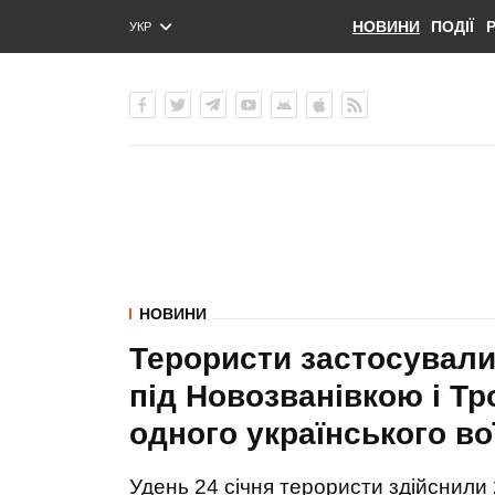
НОВИНИ
ПОДІЇ
УКР
ENG
РУС
НОВИНИ
Терористи застосували
під Новозванівкою і Тр
одного українського во
Удень 24 січня терористи здійснили 2