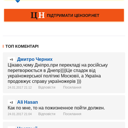
ТОП КОМЕНТАРІ
Дмитро Черних
+5
Цікаво,чому Дніпро,при перекладі на російську
перетворюється в Днепр))))Це спадок від
україножерської політикі Московіі, а Україна
продовжує справу україножерів )))
Відповісти
Посилання
24.01.2017 21:12
Ali Hasan
+2
Как по мне, то на пожизненное пойти должен.
Відповісти
Посилання
24.01.2017 21:04