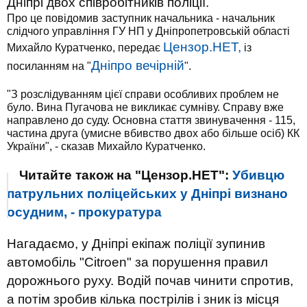
Дніпрі двох співробітників поліції.
Про це повідомив заступник начальника - начальник
слідчого управління ГУ НП у Дніпропетровській області
Цензор.НЕТ,
Михайло Куратченко, передає
із
Дніпро вечірній
посиланням на "
".
"З розслідуванням цієї справи особливих проблем не
було. Вина Пугачова не викликає сумніву. Справу вже
направлено до суду. Основна стаття звинувачення - 115,
частина друга (умисне вбивство двох або більше осіб) КК
України", - сказав Михайло Куратченко.
Читайте також на "Цензор.НЕТ":
Убивцю
патрульних поліцейських у Дніпрі визнано
осудним, - прокуратура
Нагадаємо, у Дніпрі екіпаж поліції зупинив
автомобіль "Citroen" за порушення правил
дорожнього руху. Водій почав чинити спротив,
а потім зробив кілька пострілів і зник із місця