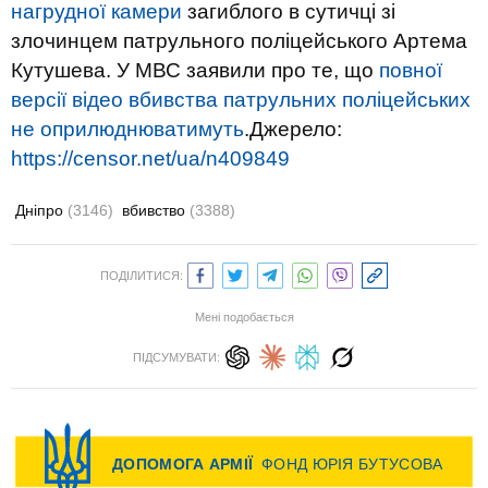
нагрудної камери
загиблого в сутичці зі
злочинцем патрульного поліцейського Артема
Кутушева. У МВС заявили про те, що
повної
версії відео вбивства патрульних поліцейських
не оприлюднюватимуть
.
Джерело:
https://censor.net/ua/n409849
Дніпро
(3146)
вбивство
(3388)
ПОДІЛИТИСЯ:
Мені подобається
ПІДСУМУВАТИ: