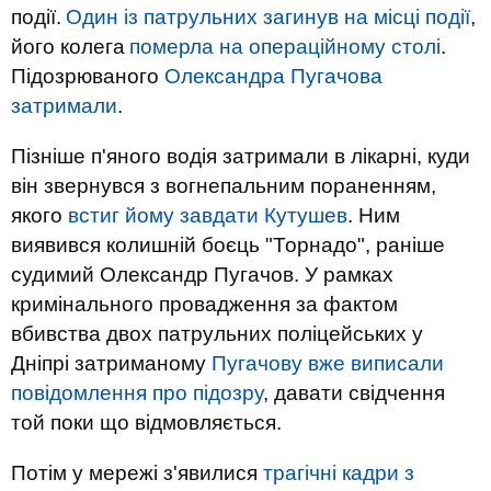
події.
Один із патрульних загинув на місці події
,
його колега
померла на операційному столі
.
Підозрюваного
Олександра Пугачова
затримали
.
Пізніше п'яного водія затримали в лікарні, куди
він звернувся з вогнепальним пораненням,
якого
встиг йому завдати Кутушев
. Ним
виявився колишній боєць "Торнадо", раніше
судимий Олександр Пугачов. У рамках
кримінального провадження за фактом
вбивства двох патрульних поліцейських у
Дніпрі затриманому
Пугачову вже виписали
повідомлення про підозру
, давати свідчення
той поки що відмовляється.
Потім у мережі з'явилися
трагічні кадри з