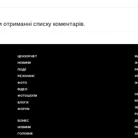
 отриманні списку коментарів.
ЦЕНЗОР.НЕТ
М
НОВИНИ
З
ПОДІЇ
Р
РЕЗОНАНС
А
ФОТО
З
ВІДЕО
О
ФОТОШОПИ
К
БЛОГИ
З
ФОРУМ
Р
БІЗНЕС
Д
НОВИНИ
П
ГОЛОВНЕ
А