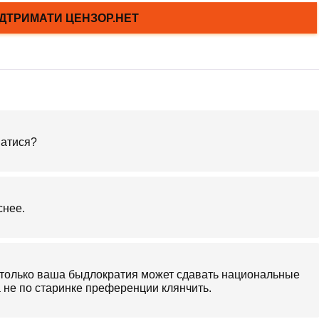
ватися?
снее.
это только ваша быдлократия может сдавать национальные
 не по старинке преференции клянчить.