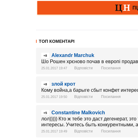
ТОП КОМЕНТАРІ
Alexandr Marchuk
+8
Шо Рошен хрєново почав в европі прода
Відповісти
Посилання
25.01.2017 19:47
злой крот
+8
Кому война,а барыге сбыт конфет интере
Відповісти
Посилання
25.01.2017 19:50
Constantine Malkovich
+5
лол))))) Кто ж тебе это даст дегенерат, 
интересы. Учитесь быть конкурентными, а
Відповісти
Посилання
25.01.2017 19:49