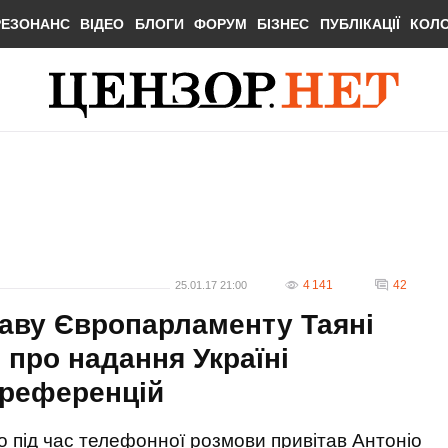
РЕЗОНАНС
ВІДЕО
БЛОГИ
ФОРУМ
БІЗНЕС
ПУБЛІКАЦІЇ
КОЛ
4 141
42
25.01.17 21:00
аву Європарламенту Таяні
 про надання Україні
преференцій
 під час телефонної розмови привітав Антоніо