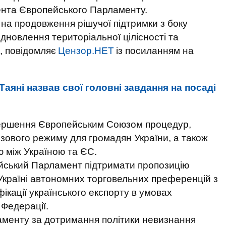
ента Європейського Парламенту.
на продовження рішучої підтримки з боку
дновлення територіальної цілісності та
, повідомляє
Цензор.НЕТ
із посиланням на
Таяні назвав свої головні завдання на посаді
вершення Європейським Союзом процедур,
зового режиму для громадян України, а також
ю між Україною та ЄС.
йський Парламент підтримати пропозицію
Україні автономних торговельних преференцій з
кації українського експорту в умовах
 Федерації.
менту за дотримання політики невизнання