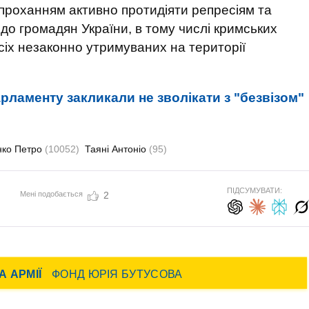
 проханням активно протидіяти репресіям та
о громадян України, в тому числі кримських
сіх незаконно утримуваних на території
рламенту закликали не зволікати з "безвізом"
ко Петро
(10052)
Таяні Антоніо
(95)
ПІДСУМУВАТИ:
Мені подобається
2