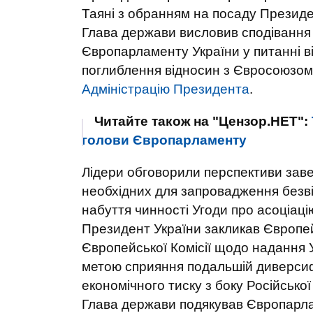
Таяні з обранням на посаду Презид
Глава держави висловив сподівання 
Європарламенту України у питанні ві
поглиблення відносин з Євросоюзом
Адміністрацію Президента
.
Читайте також на "Цензор.НЕТ":
голови Європарламенту
Лідери обговорили перспективи за
необхідних для запровадження безві
набуття чинності Угоди про асоціаці
Президент України закликав Європе
Європейської Комісії щодо надання 
метою сприяння подальшій диверсифі
економічного тиску з боку Російської
Глава держави подякував Європарла