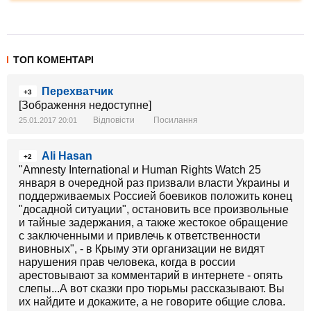
ТОП КОМЕНТАРІ
Перехватчик
+3
[Зображення недоступне]
Відповісти
Посилання
25.01.2017 20:01
Ali Hasan
+2
"Amnesty International и Human Rights Watch 25
января в очередной раз призвали власти Украины и
поддерживаемых Россией боевиков положить конец
"досадной ситуации", остановить все произвольные
и тайные задержания, а также жестокое обращение
с заключенными и привлечь к ответственности
виновных", - в Крыму эти организации не видят
нарушения прав человека, когда в россии
арестовывают за комментарий в интернете - опять
слепы...А вот сказки про тюрьмы рассказывают. Вы
их найдите и докажите, а не говорите общие слова.