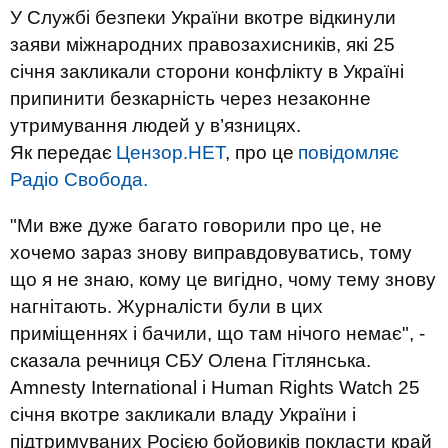
У Службі безпеки України вкотре відкинули
заяви міжнародних правозахисників, які 25
січня закликали сторони конфлікту в Україні
припинити безкарність через незаконне
утримування людей у в’язницях.
Як передає
Цензор.НЕТ
, про це
повідомляє
Радіо Свобода.
"Ми вже дуже багато говорили про це, не
хочемо зараз знову виправдовуватись, тому
що я не знаю, кому це вигідно, чому тему знову
нагнітають. Журналісти були в цих
приміщеннях і бачили, що там нічого немає", -
сказала речниця СБУ Олена Гітлянська.
Amnesty International і Human Rights Watch 25
січня вкотре закликали владу України і
підтримуваних Росією бойовиків покласти край