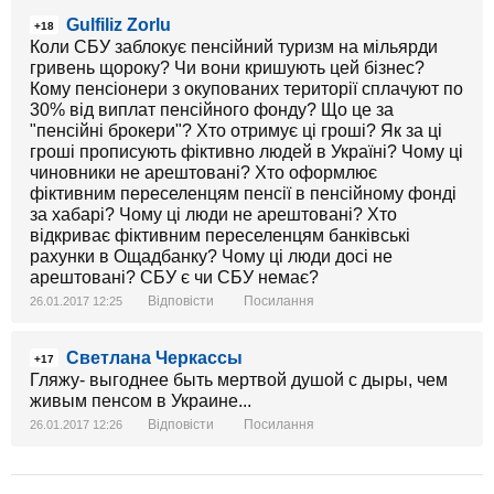
Gulfiliz Zorlu
+18
Коли СБУ заблокує пенсійний туризм на мільярди
гривень щороку? Чи вони кришують цей бізнес?
Кому пенсіонери з окупованих території сплачуют по
30% від виплат пенсійного фонду? Що це за
"пенсійні брокери"? Хто отримує ці гроші? Як за ці
гроші прописують фіктивно людей в Україні? Чому ці
чиновники не арештовані? Хто оформлює
фіктивним переселенцям пенсії в пенсійному фонді
за хабарі? Чому ці люди не арештовані? Хто
відкриває фіктивним переселенцям банківські
рахунки в Ощадбанку? Чому ці люди досі не
арештовані? СБУ є чи СБУ немає?
Відповісти
Посилання
26.01.2017 12:25
Светлана Черкассы
+17
Гляжу- выгоднее быть мертвой душой с дыры, чем
живым пенсом в Украине...
Відповісти
Посилання
26.01.2017 12:26