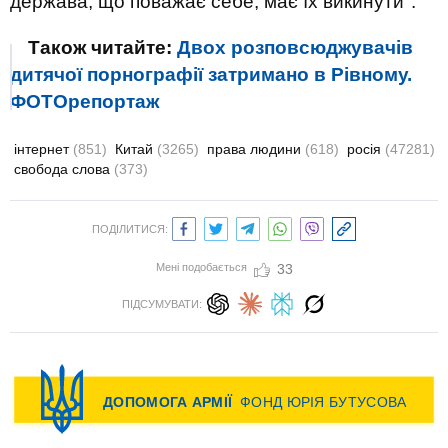
держава, що поважає себе, має їх викинути".
Також читайте:
Двох розповсюджувачів
дитячої порнографії затримано в Рівному.
ФОТОрепортаж
інтернет
(851)
Китай
(3265)
права людини
(618)
росія
(47281)
свобода слова
(373)
ПОДІЛИТИСЯ:
Мені подобається
33
ПІДСУМУВАТИ: