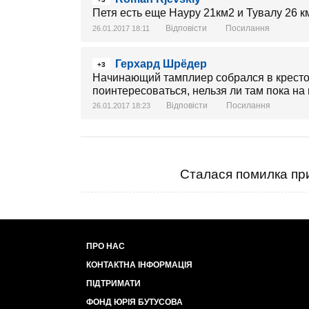
Петя есть еще Науру 21км2 и Тувалу 26 км2,
Відповісти
Посилання
26.01.2017 18:11
Герхард Шрёдер
+3
Начинающий тамплиер собрался в кресто
поинтересоваться, нельзя ли там пока на
Відповісти
Посилання
26.01.2017 18:23
Сталася помилка при
ПРО НАС
КОНТАКТНА ІНФОРМАЦІЯ
ПІДТРИМАТИ
ФОНД ЮРІЯ БУТУСОВА