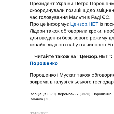
Президент України Петро Порошенко
скоординували позиції щодо зміцнен
час головування Мальти в Раді ЄС.
Про це інформує
Цензор.НЕТ
і
з пос
Лідери також обговорили кроки, нео
для введення безвізового режиму дл
якнайшвидшого набуття чинності Уго
Читайте також на "Цензор.НЕТ":
Порошенко
Порошенко і Мускат також обговорили
зокрема в галузі сільського господар
асоціація
(329)
перемовини
(3820)
Порошенко 
Мальта
(76)
ПОДІЛИТИСЯ: