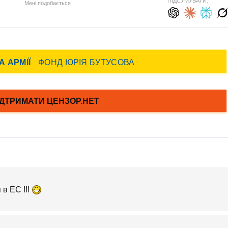
ПІДСУМУВАТИ:
Мені подобається
в ЕС !!!