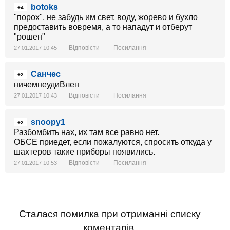
botoks
+4
"порох", не забудь им свет, воду, жорево и бухло
предоставить вовремя, а то нападут и отберут
"рошен"
Відповісти
Посилання
27.01.2017 10:45
Санчес
+2
ничемнеудиВлен
Відповісти
Посилання
27.01.2017 10:43
snoopy1
+2
Разбомбить нах, их там все равно нет.
ОБСЕ приедет, если пожалуются, спросить откуда у
шахтеров такие приборы появились.
Відповісти
Посилання
27.01.2017 10:53
Сталася помилка при отриманні списку
коментарів.