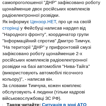
самопроголошеної "ДНР" зафіксовано роботу
щонайменше двох російських комплексів
радіоелектронної розвідки.
Як інформує
Цензор.НЕТ
, про це на своїй
сторінці
у Фейсбуці написав нардеп від
"Народного фронту", координатор групи
"Інформаційний спротив" Дмитро Тимчук.
"На території "ДНР" у прифронтовій смузі
зафіксовано роботу щонайменше 2-х
російських комплексів радіоелектронної
розвідки на базі автомобіля "Нива-Тайга"
(використовують автомобілі пісочного
кольору)", - написав він.
За словами Тимчука, кожен комплекс
обслуговують 4 людини (тільки кадрові
військовослужбовці ЗС РФ).
Також читайте:
Ситуація в зоні АТО