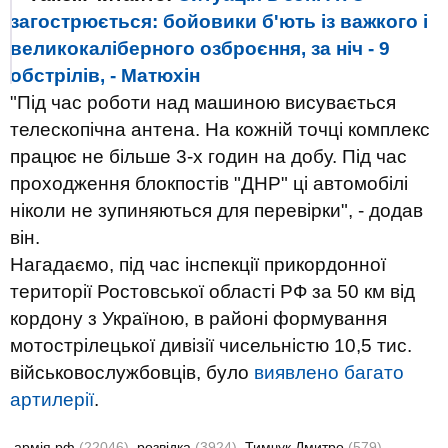
загострюється: бойовики б'ють із важкого і
великокаліберного озброєння, за ніч - 9
обстрілів, - Матюхін
"Під час роботи над машиною висувається
телескопічна антена. На кожній точці комплекс
працює не більше 3-х годин на добу. Під час
проходження блокпостів "ДНР" ці автомобілі
ніколи не зупиняються для перевірки", - додав
він.
Нагадаємо, під час інспекції прикордонної
території Ростовської області РФ за 50 км від
кордону з Україною, в районі формування
мотострілецької дивізії чисельністю 10,5 тис.
військовослужбовців, було
виявлено багато
артилерії
.
армія рф
(22046)
розвідка
(3924)
Тимчук Дмитро
(579)