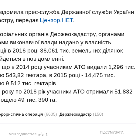
відомила прес-служба Державної служби України
дастру, передає
Цензор.НЕТ
.
оріальних органів Держеокадастру, органами
ми виконавчої влади надано у власність
ї в 2016 році 36,061 тис. земельних ділянок
 йдеться в повідомленні.
, що в 2014 році учасникам АТО видали 1,296 тис.
543,82 гектара, в 2015 році - 14,475 тис.
9,512 тис. гектарів.
4 року по 2016 рік учасники АТО отримали 51,832
ощею 49 тис. 390 га.
ерористична операція
(6605)
Держгеокадастр
(150)
ПІДСУМУВАТИ:
Мені подобається
1