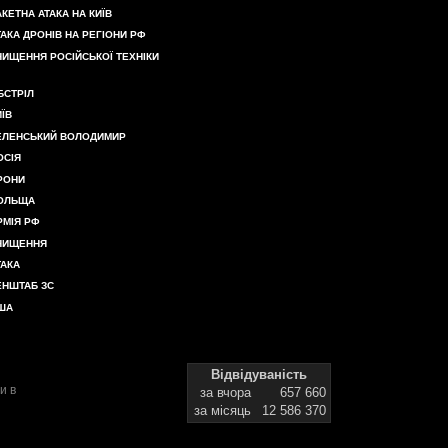
АКЕТНА АТАКА НА КИЇВ
ТАКА ДРОНІВ НА РЕГІОНИ РФ
НИЩЕННЯ РОСІЙСЬКОЇ ТЕХНІКИ
БСТРІЛ
ИЇВ
ЕЛЕНСЬКИЙ ВОЛОДИМИР
ОСІЯ
РОНИ
ОЛЬЩА
РМІЯ РФ
НИЩЕННЯ
ТАКА
ЕНШТАБ ЗС
ША
Відвідуваність
и в
за вчора
657 660
за місяць
12 586 370