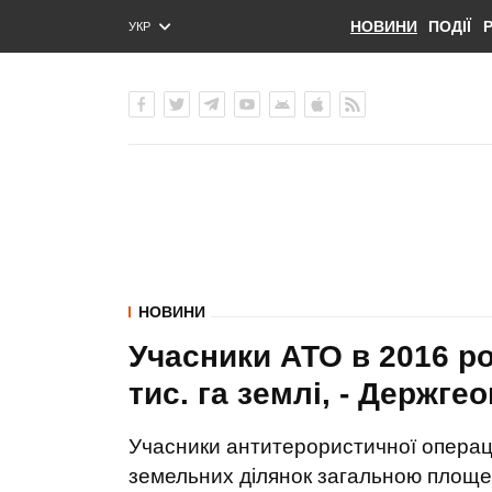
НОВИНИ
ПОДІЇ
УКР
ENG
РУС
НОВИНИ
Учасники АТО в 2016 ро
тис. га землі, - Держге
Учасники антитерористичної операції
земельних ділянок загальною площею 