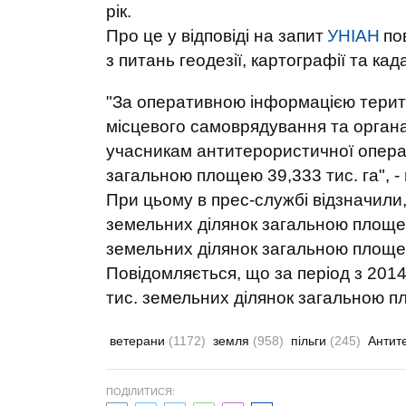
рік.
Про це у відповіді на запит
УНІАН
по
з питань геодезії, картографії та ка
"За оперативною інформацією терит
місцевого самоврядування та органа
учасникам антитерористичної операці
загальною площею 39,333 тис. га", -
При цьому в прес-службі відзначили
земельних ділянок загальною площею 
земельних ділянок загальною площею 
Повідомляється, що за період з 201
тис. земельних ділянок загальною пл
ветерани
(1172)
земля
(958)
пільги
(245)
Антит
ПОДІЛИТИСЯ: