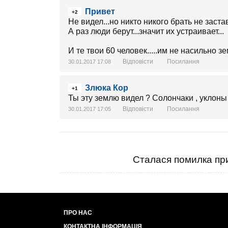
Привет
+2
Не видел...но никто никого брать не застав
А раз люди берут...значит их устраивает...
И те твои 60 человек.....им не насильно зем
Відповісти
Посилання
30.01.2017 17:08
Злюка Кор
+1
Ты эту землю видел ? Солончаки , уклоны .
Відповісти
Посилання
30.01.2017 17:05
Сталася помилка при
ПРО НАС
КОНТАКТНА ІНФОРМАЦІЯ