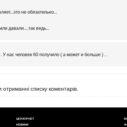
ляет...это не обязательно...
ли давали....так ведь...
 У нас человек 60 получило ( а может и больше ) . .
 отриманні списку коментарів.
ЦЕНЗОР.НЕТ
М
НОВИНИ
З