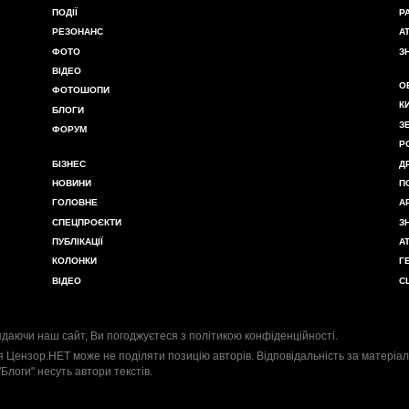
ПОДІЇ
Р
РЕЗОНАНС
А
ФОТО
З
ВІДЕО
О
ФОТОШОПИ
К
БЛОГИ
З
ФОРУМ
Р
БІЗНЕС
Д
НОВИНИ
П
ГОЛОВНЕ
А
СПЕЦПРОЄКТИ
З
ПУБЛІКАЦІЇ
А
КОЛОНКИ
Г
ВІДЕО
С
даючи наш сайт, Ви погоджуєтеся з
політикою конфіденційності
.
я Цензор.НЕТ може не поділяти позицію авторів. Відповідальність за матеріал
"Блоги" несуть автори текстів.