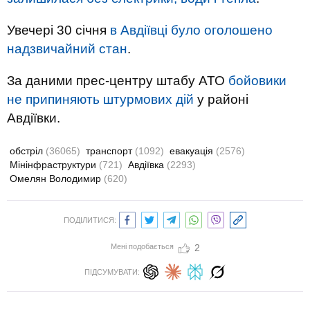
Увечері 30 січня
в Авдіївці було оголошено
надзвичайний стан
.
За даними прес-центру штабу АТО
бойовики
не припиняють штурмових дій
у районі
Авдіївки.
обстріл
(36065)
транспорт
(1092)
евакуація
(2576)
Мінінфраструктури
(721)
Авдіївка
(2293)
Омелян Володимир
(620)
ПОДІЛИТИСЯ:
Мені подобається
2
ПІДСУМУВАТИ: