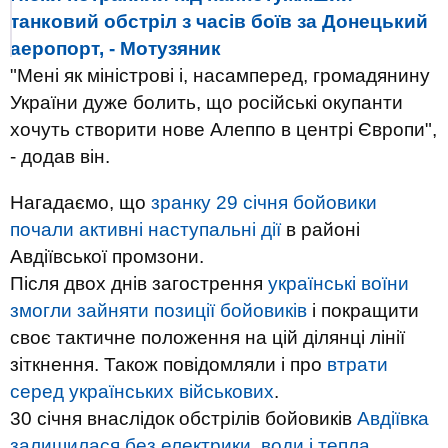
танковий обстріл з часів боїв за Донецький
аеропорт, - Мотузяник
"Мені як міністрові і, насамперед, громадянину
України дуже болить, що російські окупанти
хочуть створити нове Алеппо в центрі Європи",
- додав він.
Нагадаємо, що
зранку 29 січня бойовики
почали активні наступальні дії
в районі
Авдіївської промзони.
Після двох днів загострення
українські воїни
змогли зайняти позиції бойовиків
і покращити
своє тактичне положення на цій ділянці лінії
зіткнення. Також повідомляли і про
втрати
серед українських військових
.
30 січня внаслідок обстрілів бойовиків
Авдіївка
залишилася без електрики, води і тепла
.