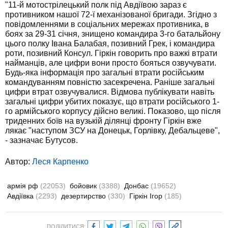
"11-й мотострілецький полк під Авдіївою зараз є
противником нашої 72-ї механізованої бригади. Згідно з
повідомленнями в соціальних мережах противника, в
боях за 29-31 січня, знищено командира 3-го батальйону
цього полку Івана Балабая, позивний Грек, і командира
роти, позивний Консул. Гіркін говорить про важкі втрати
найманців, але цифри вони просто бояться озвучувати.
Будь-яка інформація про загальні втрати російським
командуванням повністю засекречена. Раніше загальні
цифри втрат озвучувалися. Відмова публікувати навіть
загальні цифри убитих показує, що втрати російського 1-
го армійського корпусу дійсно великі. Показово, що після
триденних боїв на вузькій ділянці фронту Гіркін вже
лякає "наступом ЗСУ на Донецьк, Горлівку, Дебальцеве",
- зазначає Бутусов.
Автор:
Леся Карпенко
армія рф
(22053)
бойовик
(3388)
Донбас
(19652)
Авдіївка
(2293)
дезертирство
(330)
Гіркін Ігор
(185)
ПОДІЛИТИСЯ: