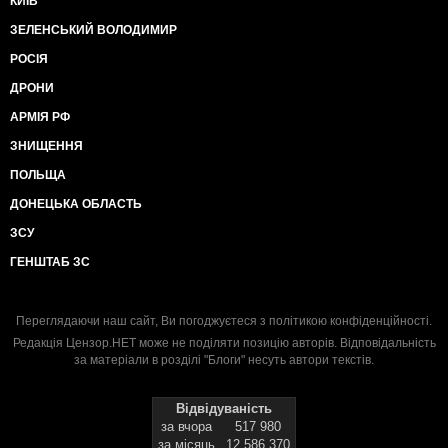
КИЇВ
ЗЕЛЕНСЬКИЙ ВОЛОДИМИР
РОСІЯ
ДРОНИ
АРМІЯ РФ
ЗНИЩЕННЯ
ПОЛЬЩА
ДОНЕЦЬКА ОБЛАСТЬ
ЗСУ
ГЕНШТАБ ЗС
Переглядаючи наш сайт, Ви погоджуєтеся з
політикою конфіденційності
.
Редакція Цензор.НЕТ може не поділяти позицію авторів. Відповідальність
за матеріали в розділі "Блоги" несуть автори текстів.
Відвідуваність
за вчора
517 980
за місяць
12 586 370