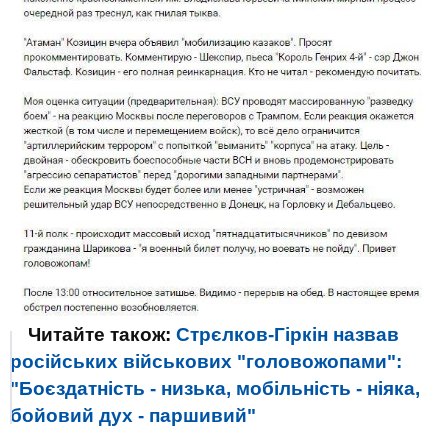
Читайте також:
Стрєлков-Гіркін назвав
російських військових "головожопами":
"Боєздатність - низька, мобільність - ніяка,
бойовий дух - паршивий"