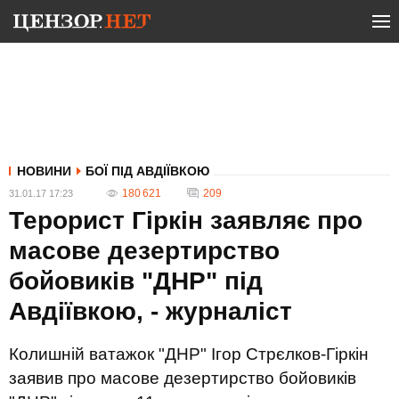
НОВИНИ
БОЇ ПІД АВДІЇВКОЮ
180 621
209
31.01.17 17:23
Терорист Гіркін заявляє про
масове дезертирство
бойовиків "ДНР" під
Авдіївкою, - журналіст
Колишній ватажок "ДНР" Ігор Стрєлков-Гіркін
заявив про масове дезертирство бойовиків