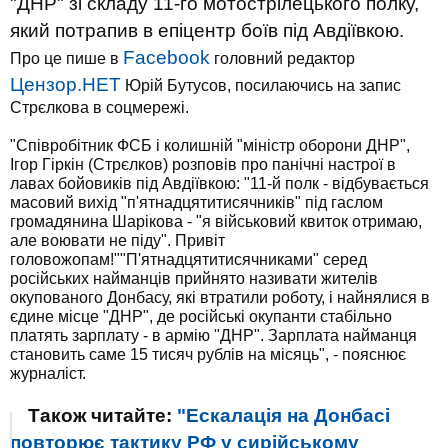
"ДНР" зі складу 11-го мотострілецького полку,
який потрапив в епіцентр боїв під Авдіївкою.
Facebook
Про це пише в
головний редактор
Цензор.НЕТ
Юрій Бутусов, посилаючись на запис
Стрєлкова в соцмережі.
"Співробітник ФСБ і колишній "міністр оборони ДНР",
Ігор Гіркін (Стрєлков) розповів про панічні настрої в
лавах бойовиків під Авдіївкою: "11-й полк - відбувається
масовий вихід "п'ятнадцятитисячників" під гаслом
громадянина Шарікова - "я військовий квиток отримаю,
але воювати не піду". Привіт
головожопам!""П'ятнадцятитисячниками" серед
російських найманців прийнято називати жителів
окупованого Донбасу, які втратили роботу, і найнялися в
єдине місце "ДНР", де російські окупанти стабільно
платять зарплату - в армію "ДНР". Зарплата найманця
становить саме 15 тисяч рублів на місяць", - пояснює
журналіст.
Також читайте:
"Ескалація на Донбасі
повторює тактику РФ у сирійському