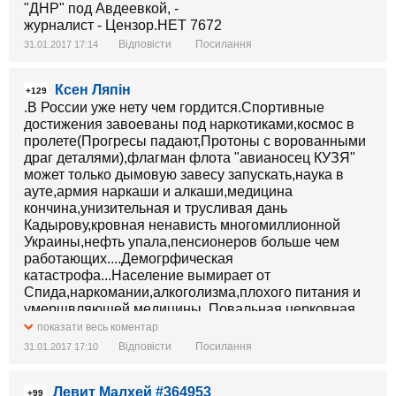
Відповісти
Посилання
31.01.2017 17:14
Ксен Ляпін
+129
.В России уже нету чем гордится.Спортивные
достижения завоеваны под наркотиками,космос в
пролете(Прогресы падают,Протоны с ворованными
драг деталями),флагман флота "авианосец КУЗЯ"
может только дымовую завесу запускать,наука в
ауте,армия наркаши и алкаши,медицина
кончина,унизительная и трусливая дань
Кадырову,кровная ненависть многомиллионной
Украины,нефть упала,пенсионеров больше чем
работающих....Демогрфическая
катастрофа...Население вымирает от
Спида,наркомании,алкоголизма,плохого питания и
умерщвляющей медицины .Повальная церковная
Дибилизация и необразованость и это в 21 ВЕКЕ и
показати весь коментар
тд. и тп.
Відповісти
Посилання
31.01.2017 17:10
Левит Малхей #364953
+99