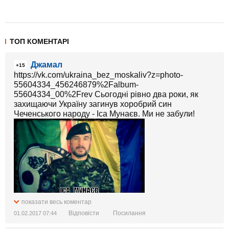
ТОП КОМЕНТАРІ
Джамал
+15
https://vk.com/ukraina_bez_moskaliv?z=photo-
55604334_456246879%2Falbum-
55604334_00%2Frev Сьогодні рівно два роки, як
захищаючи Україну загинув хоробрий син
Чеченського народу - Іса Мунаєв. Ми не забули!
показати весь коментар
Відповісти
Посилання
01.02.2017 07:44