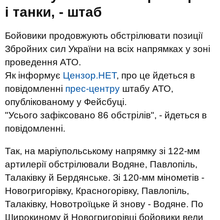
і танки, - штаб
Бойовики продовжують обстрілювати позиції
Збройних сил України на всіх напрямках у зоні
проведення АТО.
Як інформує
Цензор.НЕТ
, про це йдеться в
повідомленні
прес-центру
штабу АТО,
опублікованому у Фейсбуці.
"Усього зафіксовано 86 обстрілів", - йдеться в
повідомленні.
Так, на маріупольському напрямку зі 122-мм
артилерії обстрілювали Водяне, Павлопіль,
Талаківку й Бердянське. Зі 120-мм мінометів -
Новогригорівку, Красногорівку, Павлопіль,
Талаківку, Новотроїцьке й знову - Водяне. По
Широкиному й Новогригорівці бойовики вели