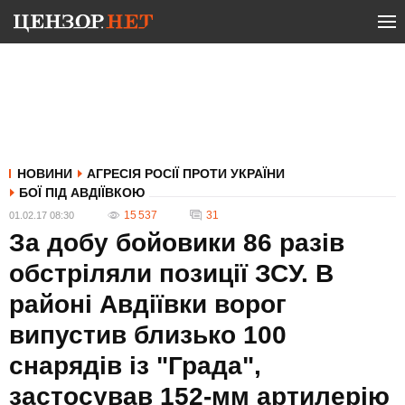
НОВИНИ
АГРЕСІЯ РОСІЇ ПРОТИ УКРАЇНИ
БОЇ ПІД АВДІЇВКОЮ
15 537
31
01.02.17 08:30
За добу бойовики 86 разів
обстріляли позиції ЗСУ. В
районі Авдіївки ворог
випустив близько 100
снарядів із "Града",
застосував 152-мм артилерію