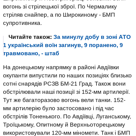
вогонь зі стрілецької зброї. По Чермалику
стріляв снайпер, а по Широкиному - БМП
супротивника.
Читайте також:
За минулу добу в зоні АТО
1 український воїн загинув, 9 поранено, 9
травмовано, - штаб
На донецькому напрямку в районі Авдіївки
окупанти випустили по наших позиціях близько
сотні снарядів РСЗВ БМ-21 Град. Також вони
обстрілювали наші позиції зі 152-мм артилерії.
Тут же багаторазово вогонь вели танки. 152-
мм артилерію було застосовано і під час
обстрілів Тоненького. По Авдіївці, Луганському,
Троїцькому, Опитному й Верхньоторецькому
використовували 120-мм міномети. Танк і БМП