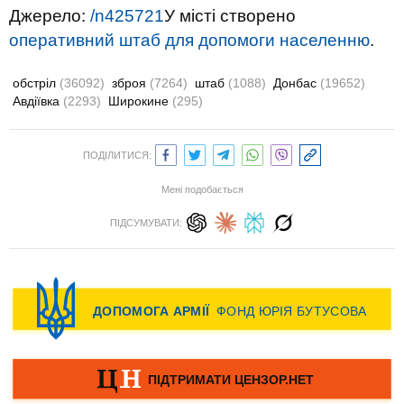
Джерело:
/n425721
У місті створено
оперативний штаб для допомоги населенню
.
обстріл
(36092)
зброя
(7264)
штаб
(1088)
Донбас
(19652)
Авдіївка
(2293)
Широкине
(295)
ПОДІЛИТИСЯ:
Мені подобається
ПІДСУМУВАТИ: