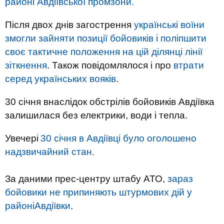
районі Авдіївської промзони.
Після двох днів загострення
українські воїни
змогли зайняти позиції бойовиків і поліпшити
своє тактичне положення на цій ділянці лінії
зіткнення
. Також повідомлялося і про
втрати
серед українських вояків
.
30 січня внаслідок обстрілів бойовиків Авдіївка
залишилася без електрики, води і тепла.
Увечері
30 січня в Авдіївці було оголошено
надзвичайний стан.
За даними
прес
-
центру
штабу
АТО,
зараз
бойовики
не припиняють
штурмових дій
у
районі
Авдіївки
.