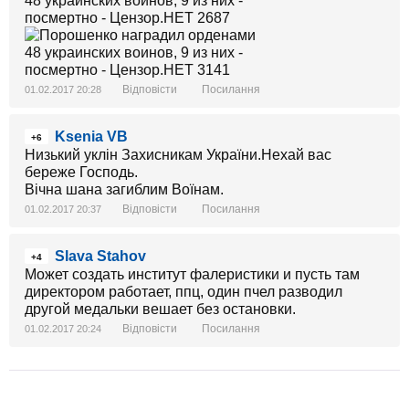
Відповісти
Посилання
01.02.2017 20:28
Ksenia VB
+6
Низький уклін Захисникам України.Нехай вас
береже Господь.
Вічна шана загиблим Воїнам.
Відповісти
Посилання
01.02.2017 20:37
Slava Stahov
+4
Может создать институт фалеристики и пусть там
директором работает, ппц, один пчел разводил
другой медальки вешает без остановки.
Відповісти
Посилання
01.02.2017 20:24