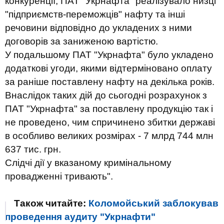
конкуренції, ПАТ "Укрнафта" реалізувало низці
"підприємств-переможців" нафту та інші
речовини відповідно до укладених з ними
договорів за заниженою вартістю.
У подальшому ПАТ "Укрнафта" було укладено
додаткові угоди, якими відтерміновано оплату
за раніше поставлену нафту на декілька років.
Внаслідок таких дій до сьогодні розрахунок з
ПАТ "Укрнафта" за поставлену продукцію так і
не проведено, чим спричинено збитки державі
в особливо великих розмірах - 7 млрд 744 млн
637 тис. грн.
Слідчі дії у вказаному кримінальному
провадженні тривають
".
Також читайте:
Коломойський заблокував
проведення аудиту "Укрнафти"