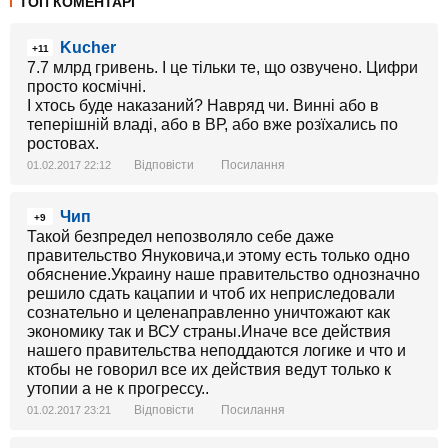
ТОП КОМЕНТАРІ
Kucher
+11
7.7 млрд гривень. І це тільки те, що озвучено. Цифри
просто космічні.
І хтось буде наказаний? Навряд чи. Винні або в
теперішній владі, або в ВР, або вже розїхались по
ростовах.
Відповісти
Посилання
01.02.2017 22:12
Чип
+9
Такой безпредел непозволяло себе даже
правительство Януковича,и этому есть только одно
обяснение.Украину наше правительство однозначно
решило сдать кацапии и чтоб их неприследовали
сознательно и целенаправленно уничтожают как
экономику так и ВСУ страны.Иначе все действия
нашего правительства неподдаются логике и что и
ктобы не говорил все их действия ведут только к
утопии а не к прогрессу..
Відповісти
Посилання
01.02.2017 23:21