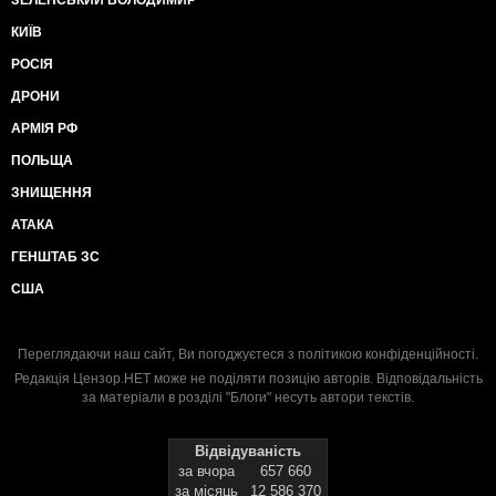
ЗЕЛЕНСЬКИЙ ВОЛОДИМИР
КИЇВ
РОСІЯ
ДРОНИ
АРМІЯ РФ
ПОЛЬЩА
ЗНИЩЕННЯ
АТАКА
ГЕНШТАБ ЗС
США
Переглядаючи наш сайт, Ви погоджуєтеся з
політикою конфіденційності
.
Редакція Цензор.НЕТ може не поділяти позицію авторів. Відповідальність
за матеріали в розділі "Блоги" несуть автори текстів.
Відвідуваність
за вчора
657 660
за місяць
12 586 370