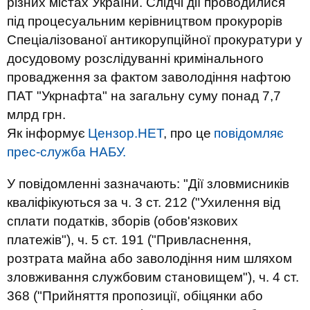
різних містах України. Слідчі дії проводилися
під процесуальним керівництвом прокурорів
Спеціалізованої антикорупційної прокуратури у
досудовому розслідуванні кримінального
провадження за фактом заволодіння нафтою
ПАТ "Укрнафта" на загальну суму понад 7,7
млрд грн.
Як інформує
Цензор.НЕТ
, про це
повідомляє
прес-служба НАБУ.
У повідомленні зазначають: "Дії зловмисників
кваліфікуються за ч. 3 ст. 212 ("Ухилення від
сплати податків, зборів (обов'язкових
платежів"), ч. 5 ст. 191 ("Привласнення,
розтрата майна або заволодіння ним шляхом
зловживання службовим становищем"), ч. 4 ст.
368 ("Прийняття пропозиції, обіцянки або