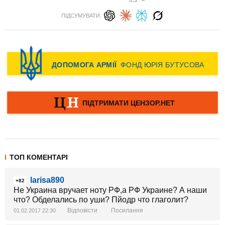
ПІДСУМУВАТИ:
ТОП КОМЕНТАРІ
larisa890
+82
Не Украина вручает ноту РФ,а РФ Украине? А наши
что? Обделались по уши? Пйодр что глаголит?
Відповісти
Посилання
01.02.2017 22:30