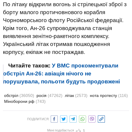
По літаку відкрили вогонь зі стрілецької зброї з
борту малого протичовнового корабля
Чорноморського флоту Російської федерації.
Крім того, Ан-26 супроводжувала станція
виявлення зенітно-ракетного комплексу.
Український літак отримав пошкодження
корпусу, екіпаж не постраждав.
Читайте також:
У ВМС прокоментували
обстріл Ан-26: авіація нічого не
порушувала, польоти будуть продовжені
обстріл
(36050)
росія
(47262)
літак
(2573)
нота протесту
(116)
Міноборони рф
(743)
ПОДІЛИТИСЯ:
Мені подобається
1