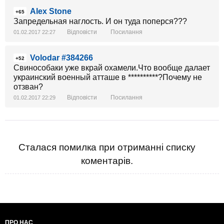
Alex Stone
+65
Запредельная наглость. И он туда поперся???
Відповісти
Посилання
01.02.2017 22:27
Volodar #384266
+52
Свинособаки уже вкрай охамели.Что вообще далает
украинский военный атташе в **********?Почему не
отзван?
Відповісти
Посилання
01.02.2017 22:29
Сталася помилка при отриманні списку
коментарів.
ПРО НАС