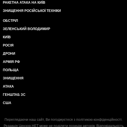
РАКЕТНА АТАКА НА КИЇВ
ЗНИЩЕННЯ РОСІЙСЬКОЇ ТЕХНІКИ
ОБСТРІЛ
ЗЕЛЕНСЬКИЙ ВОЛОДИМИР
КИЇВ
РОСІЯ
ДРОНИ
АРМІЯ РФ
ПОЛЬЩА
ЗНИЩЕННЯ
АТАКА
ГЕНШТАБ ЗС
США
Переглядаючи наш сайт, Ви погоджуєтеся з
політикою конфіденційності
.
Редакція Цензор.НЕТ може не поділяти позицію авторів. Відповідальність