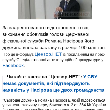
За заарештованого відстороненого від
виконання обов'язків голови Державної
фіскальної служби Романа Насірова його
дружина внесла заставу в розмірі 100 млн грн.
Цензор.НЕТ
Про це інформує
із посиланням на прес-
службу Спеціалізованої антикорупційної прокуратури у
Facebook
.
Читайте також на "Цензор.НЕТ":
У СБУ
немає документів, які підтверджують
наявність у Насірова ще двох громадянств
"Сьогодні дружина Романа Насірова, який підозрюється
у вчиненні злочину, передбаченого ч. 2 ст. 364 КК України
(зловживання службовим становищем, що спричинило