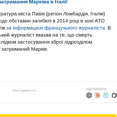
атримання Марківа в Італії
атура міста Павія (регіон Ломбардія, Італія)
о обставин загибелі в 2014 році в зоні АТО
тів
за інформацією французького журналіста.
В
кий журналіст вказав на те, що смерть
лідком застосування зброї підрозділом
у затриманий Марків.
ПІДСУМУВАТИ:
Мені подобається