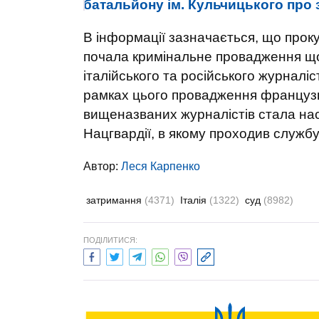
батальйону ім. Кульчицького про з
В інформації зазначається, що прокур
почала кримінальне провадження щод
італійського та російського журналіс
рамках цього провадження французь
вищеназваних журналістів стала нас
Нацгвардії, в якому проходив служб
Автор:
Леся Карпенко
затримання
(4371)
Італія
(1322)
суд
(8982)
ПОДІЛИТИСЯ: