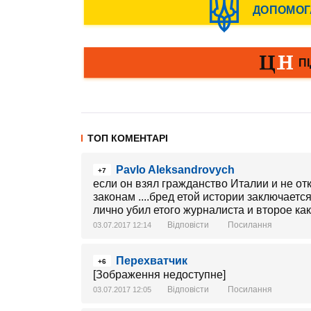
ТОП КОМЕНТАРІ
Pavlo Aleksandrovych
+7
если он взял гражданство Италии и не от
законам ....бред етой истории заключается
лично убил етого журналиста и второе ка
Відповісти
Посилання
03.07.2017 12:14
Перехватчик
+6
[Зображення недоступне]
Відповісти
Посилання
03.07.2017 12:05