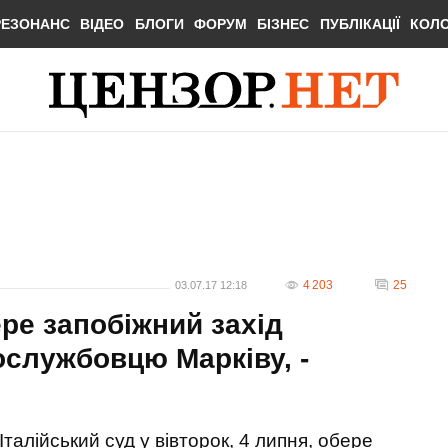
РЕЗОНАНС
ВІДЕО
БЛОГИ
ФОРУМ
БІЗНЕС
ПУБЛІКАЦІЇ
КОЛ
4 203
25
03.07.17 12:18
ере запобіжний захід
ослужбовцю Марківу, -
Італійський суд у вівторок, 4 липня, обере