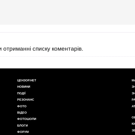
 отриманні списку коментарів.
ЦЕНЗОР.НЕТ
М
НОВИНИ
З
ПОДІЇ
З
РЕЗОНАНС
Р
ФОТО
А
ВІДЕО
О
ФОТОШОПИ
К
БЛОГИ
З
ФОРУМ