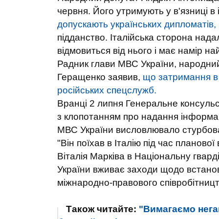
червня. Його утримують у в'язниці в 
допускають українських дипломатів,
підданство. Італійська сторона нада
відмовиться від нього і має намір н
Радник глави МВС України, народни
Геращенко заявив,
що затримання в 
російських спецслужб.
Вранці 2 липня Генеральне консульст
з клопотанням про надання інформац
МВС України висловлювало стурбован
"Він поїхав в Італію під час планово
Віталія Марківа в Національну гвар
України вживає заходи щодо встано
міжнародно-правового співробітницт
Також читайте:
"Вимагаємо негай