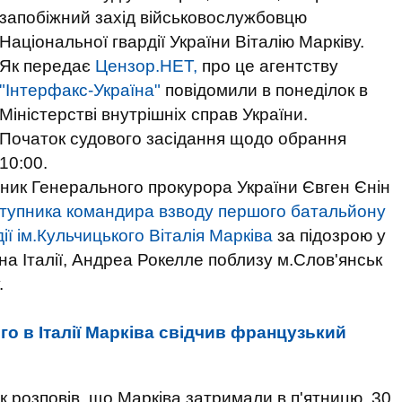
запобіжний захід військовослужбовцю
Національної гвардії України Віталію Марківу.
Як передає
Цензор.НЕТ,
про це агентству
"Інтерфакс-Україна"
повідомили в понеділок в
Міністерстві внутрішніх справ України.
Початок судового засідання щодо обрання
10:00.
пник Генерального прокурора України Євген Єнін
аступника командира взводу першого батальйону
ї ім.Кульчицького Віталія Марківа
за підозрою у
а Італії, Андреа Рокелле поблизу м.Слов'янськ
.
о в Італії Марківа свідчив французький
розповів, що Марківа затримали в п'ятницю, 30