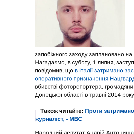
запобіжного заходу заплановано на 
Нагадаємо, в суботу, 1 липня, засту
повідомив, що
в Італії затримано з
оперативного призначення Нацгварді
вбивстві фоторепортера, громадянин
Донецької області в травні 2014 року
Також читайте:
Проти затриманог
журналіст, - МВС
Народний депутат Андрій Антонищак 