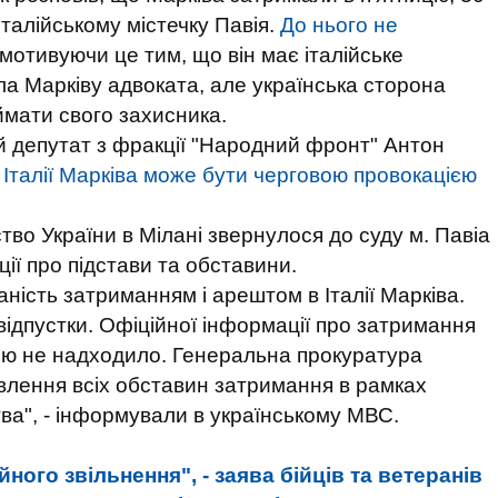
італійському містечку Павія.
До нього не
мотивуючи це тим, що він має італійське
ла Марківу адвоката, але українська сторона
аймати свого захисника.
й депутат з фракції "Народний фронт" Антон
Італії Марківа може бути черговою провокацією
во України в Мілані звернулося до суду м. Павіа
ії про підстави та обставини.
ість затриманням і арештом в Італії Марківа.
ї відпустки. Офіційної інформації про затримання
дію не надходило. Генеральна прокуратура
влення всіх обставин затримання в рамках
ва", - інформували в українському МВС.
ного звільнення", - заява бійців та ветеранів