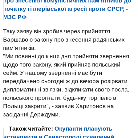
про знесення комуністичних пам'ятників до
початку гітлерівської агресії проти СРСР, -
МЗС РФ
Таку заяву він зробив через прийняття
Варшавою закону про знесення радянських
пам'ятників.
"Ми повинні до кінця дня прийняти звернення
щодо того закону, який прийняв польський
сейм. У нашому зверненні має бути
передбачено сьогодні ж до вечора розірвати
дипломатичні зв'язки, відкликати свого посла,
польського прогнати, будь-яку торгівлю в
Польщі закрити", - заявив Харитонов на
засіданні Держдуми.
Також читайте:
Окупанти планують
встановити в Севастополі схвалений