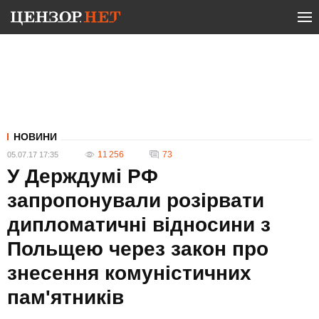
НОВИНИ
11 256
73
05.07.17 17:35
У Держдумі РФ
запропонували розірвати
дипломатичні відносини з
Польщею через закон про
знесення комуністичних
пам'ятників