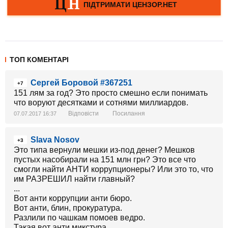
ТОП КОМЕНТАРІ
Сергей Боровой #367251
+7
151 лям за год? Это просто смешно если понимать
что воруют десятками и сотнями миллиардов.
Відповісти
Посилання
07.07.2017 16:37
Slava Nosov
+3
Это типа вернули мешки из-под денег? Мешков
пустых насобирали на 151 млн грн? Это все что
смогли найти АНТИ коррупционеры? Или это то, что
им РАЗРЕШИЛ найти главный?
...
Вот анти коррупции анти бюро.
Вот анти, блин, прокуратура.
Разлили по чашкам помоев ведро.
Такая вот анти микстура.