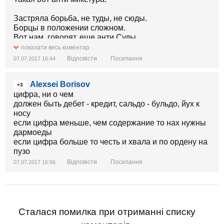
Застряла борьба, не туды, не сюды.
Борцы в положении сложном.
Вот нам, говорят, еще анти Суды
И анти, конечно, таможню.
показати весь коментар
Відповісти
Посилання
07.07.2017 16:44
Пусть там, на посту анти взятки берет
У старой таможни - так надо.
Alexsei Borisov
Додавит коррупцию анти народ
+3
И анти Верховная Рада.
цифра, ни о чем
должен быть дебет - кредит, сальдо - бульдо, йух к
Картина рисуется, очень проста.
носу
До самого пика момента.
если цифра меньше, чем содержание то нах нужны
Но тут к голове подошли от хвоста -
дармоеды
Где анти нам взять Президента?
если цифра больше то честь и хвала и по ордену на
(полностью стихотворение:
пузо
http://chtoikak.vsego.net/stihi/112-ukraine/1194-anti-
Відповісти
Посилання
07.07.2017 16:56
prezident Анти Президент )
Сталася помилка при отриманні списку